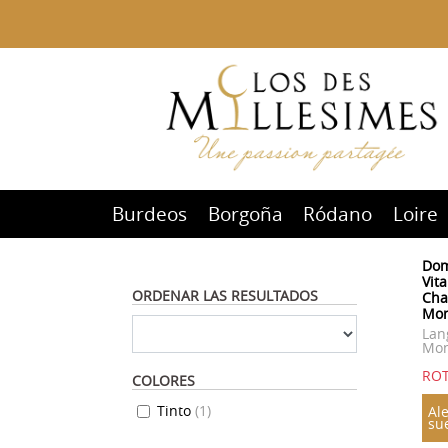
Burdeos
Borgoña
Ródano
Loire
Dom
Vita
ORDENAR LAS RESULTADOS
Ch
Mon
Lan
Mon
ROT
COLORES
Tinto
(
1
)
Ale
su