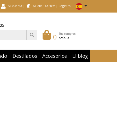
Mi cuenta
|
Mi olla : XX.xx €
|
Registro
 35
Tus compras
0
Artículo
ndo
Destilados
Accesorios
El blog