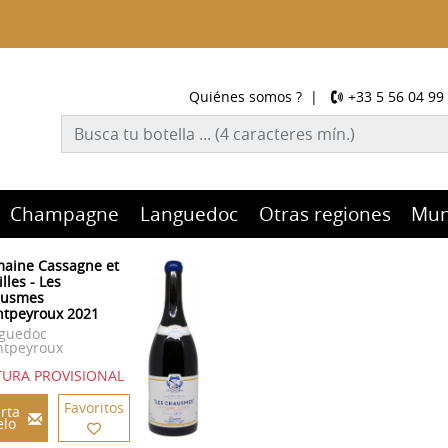
Quiénes somos ?
|
+33 5 56 04 99
Champagne
Languedoc
Otras regiones
Mu
aine Cassagne et
illes - Les
ausmes
tpeyroux 2021
guedoc
tpeyroux
URA PROVISIONAL
Favoritos
rta
elo