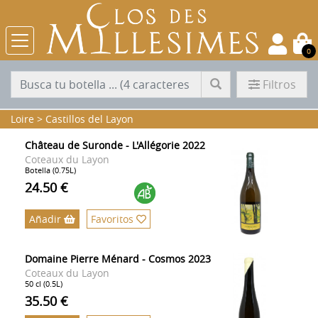
0
Filtros
Loire
>
Castillos del Layon
Château de Suronde - L'Allégorie 2022
Coteaux du Layon
Botella (0.75L)
24.50 €
Añadir
Favoritos
Domaine Pierre Ménard - Cosmos 2023
Coteaux du Layon
50 cl (0.5L)
35.50 €