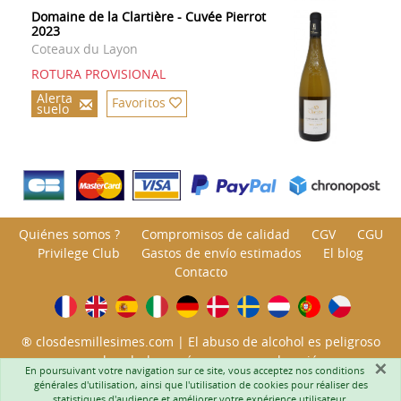
Domaine de la Clartière - Cuvée Pierrot
2023
Coteaux du Layon
ROTURA PROVISIONAL
Alerta
Favoritos
suelo
Quiénes somos ?
Compromisos de calidad
CGV
CGU
Privilege Club
Gastos de envío estimados
El blog
Contacto
® closdesmillesimes.com | El abuso de alcohol es peligroso
para la salud; consúmase con moderación.
×
En poursuivant votre navigation sur ce site, vous acceptez nos
conditions
Está prohibida la venta de bebidas alcohólicas a menores de
générales d'utilisation
, ainsi que l'utilisation de cookies pour réaliser des
18 años. | ©
Adelysnet
statistiques d'audience et améliorer votre expérience utilisateur.