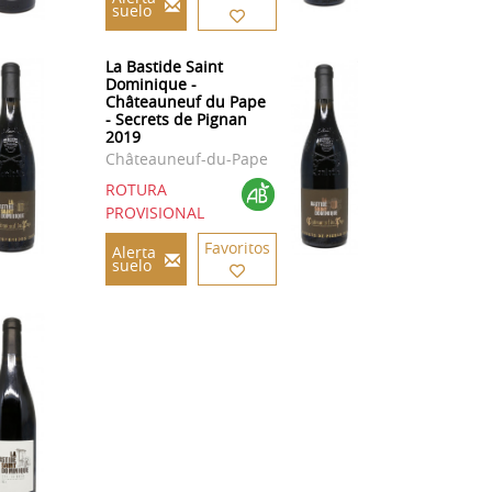
suelo
La Bastide Saint
Dominique -
Châteauneuf du Pape
- Secrets de Pignan
2019
Châteauneuf-du-Pape
ROTURA
PROVISIONAL
Favoritos
Alerta
suelo