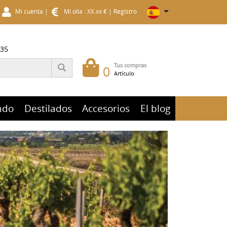
Mi cuenta
|
Mi olla : XX.xx €
|
Registro
 35
Tus compras
0
Artículo
ndo
Destilados
Accesorios
El blog