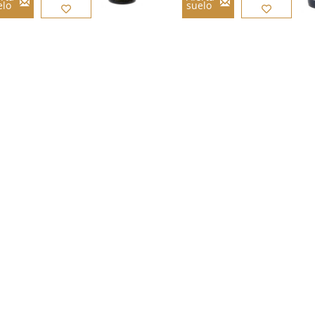
elo
suelo