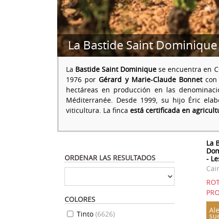
La Bastide Saint Dominique
La
Bastide Saint Dominique
se encuentra en C
1976 por
Gérard y Marie-Claude Bonnet
con 
hectáreas en producción en las denominaci
Méditerranée. Desde 1999, su hijo Éric ela
viticultura. La finca
está certificada en agricul
La 
Dom
ORDENAR LAS RESULTADOS
- L
Cai
RO
PRO
COLORES
Ale
Tinto
(
6626
)
su