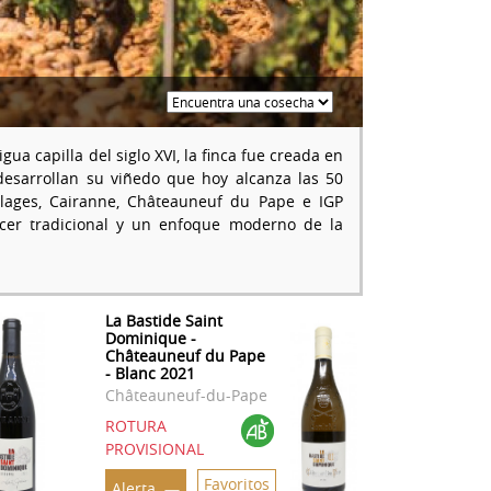
ua capilla del siglo XVI, la finca fue creada en
esarrollan su viñedo que hoy alcanza las 50
lages, Cairanne, Châteauneuf du Pape e IGP
acer tradicional y un enfoque moderno de la
La Bastide Saint
Dominique -
Châteauneuf du Pape
- Blanc 2021
Châteauneuf-du-Pape
ROTURA
PROVISIONAL
Favoritos
Alerta