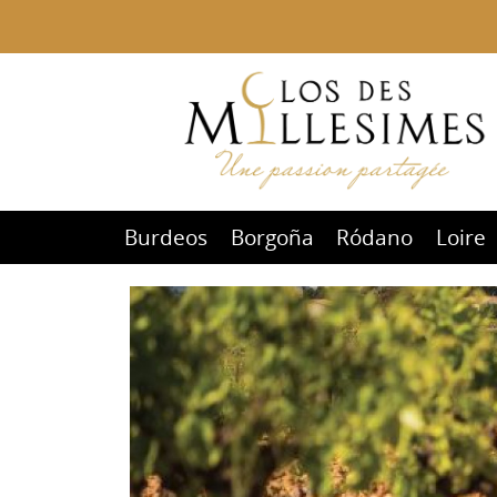
Burdeos
Borgoña
Ródano
Loire