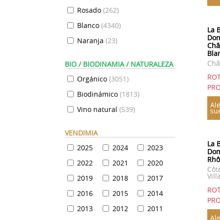
Rosado
(
262
)
Blanco
(
4340
)
La 
Dom
Naranja
(
23
)
Châ
Bla
Châ
BIO / BIODINAMIA / NATURALEZA
RO
Orgánico
(
3051
)
PRO
Biodinámico
(
1813
)
Ale
Vino natural
(
539
)
su
VENDIMIA
La 
2025
2024
2023
Dom
Rhô
2022
2021
2020
Côt
Vill
2019
2018
2017
RO
2016
2015
2014
PRO
2013
2012
2011
Ale