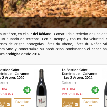
ourthézon, en el
sur del Ródano
. Construida alrededor de una antig
un puñado de terrenos. Con el tiempo y con mucha voluntad, d
ones de origen protegidas Côtes du Rhône, Côtes du Rhône Vil
bora vino y comercializa su producción combinando el saber h
tura ecológica
desde 2014.
Bastide Saint
La Bastide Saint
inique - Cairanne
Dominique - Cairanne
es 2 Arbres 2020
- Les 2 Arbres 2022
ranne
Cairanne
TURA
ROTURA
VISIONAL
PROVISIONAL
Favoritos
Favoritos
rta
Alerta
elo
suelo