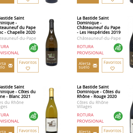
Bastide Saint
La Bastide Saint
inique -
Dominique -
teauneuf du Pape
Châteauneuf du Pape
nc - Chapelle 2020
- Les Hespérides 2019
teauneuf-du-Pape
Châteauneuf-du-Pape
TURA
ROTURA
VISIONAL
PROVISIONAL
Favoritos
Favoritos
rta
Alerta
elo
suelo
Bastide Saint
La Bastide Saint
inique - Côtes du
Dominique - Côtes du
ne - Blanc 2021
Rhône - Rouge 2020
es du Rhône
Côtes du Rhône
ages
Villages
TURA
ROTURA
VISIONAL
PROVISIONAL
Favoritos
Favoritos
rta
Alerta