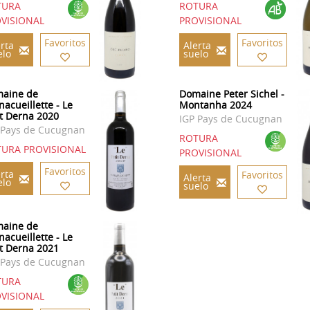
TURA
ROTURA
VISIONAL
PROVISIONAL
Favoritos
Favoritos
rta
Alerta
elo
suelo
aine de
Domaine Peter Sichel -
nacueillette - Le
Montanha 2024
it Derna 2020
IGP Pays de Cucugnan
 Pays de Cucugnan
ROTURA
URA PROVISIONAL
PROVISIONAL
Favoritos
rta
Favoritos
Alerta
elo
suelo
aine de
nacueillette - Le
it Derna 2021
 Pays de Cucugnan
TURA
VISIONAL