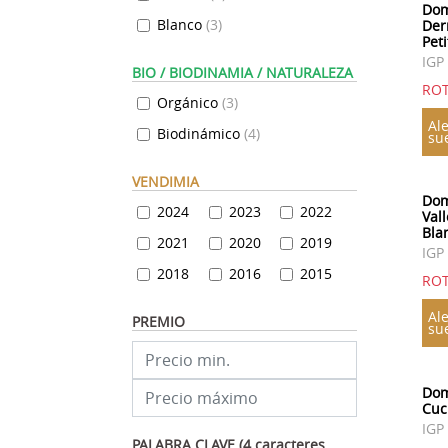
Dom
Blanco
(
3
)
Der
Pet
IGP
BIO / BIODINAMIA / NATURALEZA
ROT
Orgánico
(
3
)
Ale
Biodinámico
(
4
)
su
VENDIMIA
Dom
2024
2023
2022
Val
Bla
2021
2020
2019
IGP
2018
2016
2015
ROT
Ale
PREMIO
su
Dom
Cuc
IGP
PALABRA CLAVE (4 caracteres