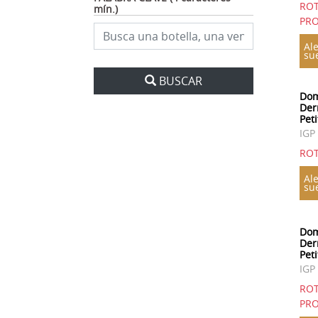
RO
mín.)
PRO
Ale
su
BUSCAR
Dom
Der
Pet
IGP
ROT
Ale
su
Dom
Der
Pet
IGP
RO
PRO