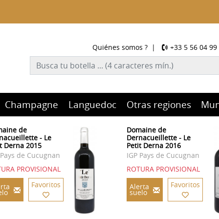
Quiénes somos ?
|
+33 5 56 04 99
Champagne
Languedoc
Otras regiones
Mu
aine de
Domaine de
nacueillette - Le
Dernacueillette - Le
it Derna 2015
Petit Derna 2016
 Pays de Cucugnan
IGP Pays de Cucugnan
URA PROVISIONAL
ROTURA PROVISIONAL
Favoritos
Favoritos
rta
Alerta
elo
suelo