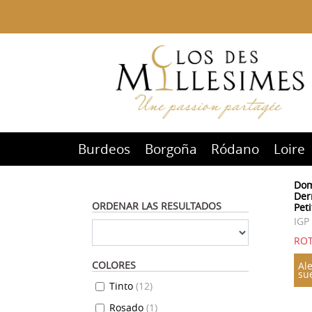
Burdeos
Borgoña
Ródano
Loire
Dom
Der
ORDENAR LAS RESULTADOS
Pet
IGP
ROT
COLORES
Ale
su
Tinto
(
12
)
Rosado
(
1
)