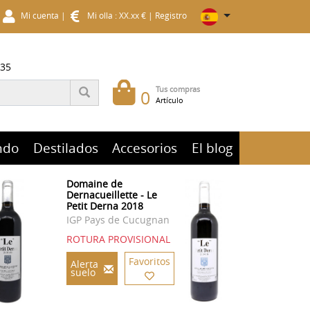
Mi cuenta
|
Mi olla : XX.xx €
|
Registro
 35
Tus compras
0
Artículo
ndo
Destilados
Accesorios
El blog
Domaine de
Dernacueillette - Le
Petit Derna 2018
IGP Pays de Cucugnan
ROTURA PROVISIONAL
Favoritos
Alerta
suelo