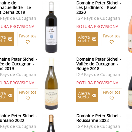
aine de
Domaine Peter Sichel -
nacueillette - Le
Les Jardiniers - Rosé
it Derna 2019
2020
 Pays de Cucugnan
IGP Pays de Cucugnan
URA PROVISIONAL
ROTURA PROVISIONAL
Favoritos
Favoritos
rta
Alerta
elo
suelo
aine Peter Sichel -
Domaine Peter Sichel -
lée de Cucugnan -
Vallée de Cucugnan -
nc 2019
Rouge 2018
 Pays de Cucugnan
IGP Pays de Cucugnan
URA PROVISIONAL
ROTURA PROVISIONAL
Favoritos
Favoritos
rta
Alerta
elo
suelo
aine Peter Sichel -
Domaine Peter Sichel -
uniano 2022
Roussanne 2022
 Pays de Cucugnan
IGP Pays de Cucugnan