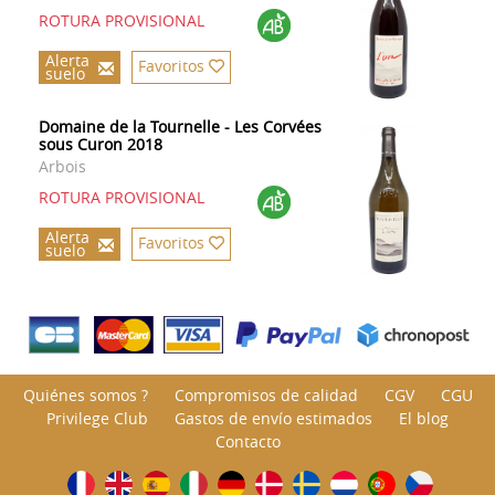
ROTURA PROVISIONAL
Alerta
Favoritos
suelo
Domaine de la Tournelle - Les Corvées
sous Curon 2018
Arbois
ROTURA PROVISIONAL
Alerta
Favoritos
suelo
Quiénes somos ?
Compromisos de calidad
CGV
CGU
Privilege Club
Gastos de envío estimados
El blog
Contacto