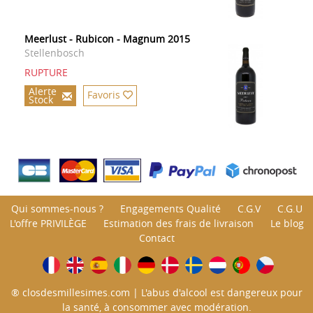
Meerlust - Rubicon - Magnum 2015
Stellenbosch
RUPTURE
Alerte
Favoris
Stock
Qui sommes-nous ?
Engagements Qualité
C.G.V
C.G.U
L'offre PRIVILÈGE
Estimation des frais de livraison
Le blog
Contact
® closdesmillesimes.com | L'abus d'alcool est dangereux pour
la santé, à consommer avec modération.