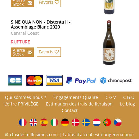
Alerte
Favoris
Stock
SINE QUA NON - Distenta II -
Assemblage Blanc 2020
Central Coast
RUPTURE
Alerte
Favoris
Stock
Qui sommes-nous ?
Engagements Qualité
C.G.V
C.G.U
L'offre PRIVILÈGE
Estimation des frais de livraison
Le blog
Contact
® closdesmillesimes.com | L'abus d'alcool est dangereux pour