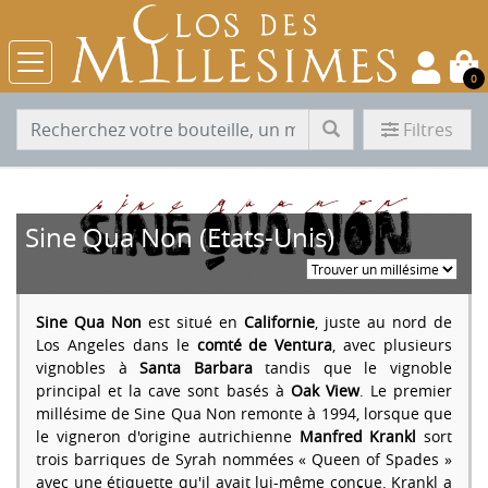
0
Filtres
Sine Qua Non (Etats-Unis)
Sine Qua Non
est situé en
Californie
, juste au nord de
Los Angeles dans le
comté de Ventura
, avec plusieurs
vignobles à
Santa Barbara
tandis que le vignoble
principal et la cave sont basés à
Oak View
. Le premier
millésime de Sine Qua Non remonte à 1994, lorsque que
le vigneron d'origine autrichienne
Manfred Krankl
sort
trois barriques de Syrah nommées « Queen of Spades »
avec une étiquette qu'il avait lui-même conçue. Krankl a