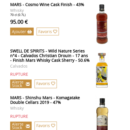
MARS - Cosmo Wine Cask Finish - 43%
Whisky
70 cl (0.7L)
95.00 €
Ajouter
Favoris
SWELL DE SPIRITS - Wild Nature Series
n°4 - Calvados Christian Drouin - 17 ans
- Finish Mars Whisky Cask Sherry - 50.6%
Calvados
RUPTURE
Alerte
Favoris
Stock
MARS - Shinshu Mars - Komagatake
Double Cellars 2019 - 47%
Whisky
RUPTURE
Alerte
Favoris
Stock