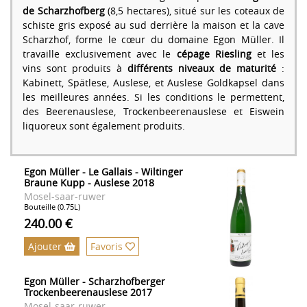
de Scharzhofberg
(8,5 hectares), situé sur les coteaux de
schiste gris exposé au sud derrière la maison et la cave
Scharzhof, forme le cœur du domaine Egon Müller. Il
travaille exclusivement avec le
cépage Riesling
et les
vins sont produits à
différents niveaux de maturité
:
Kabinett, Spätlese, Auslese, et Auslese Goldkapsel dans
les meilleures années. Si les conditions le permettent,
des Beerenauslese, Trockenbeerenauslese et Eiswein
liquoreux sont également produits.
Egon Müller - Le Gallais - Wiltinger
Braune Kupp - Auslese 2018
Mosel-saar-ruwer
Bouteille (0.75L)
240.00 €
Ajouter
Favoris
Egon Müller - Scharzhofberger
Trockenbeerenauslese 2017
Mosel-saar-ruwer