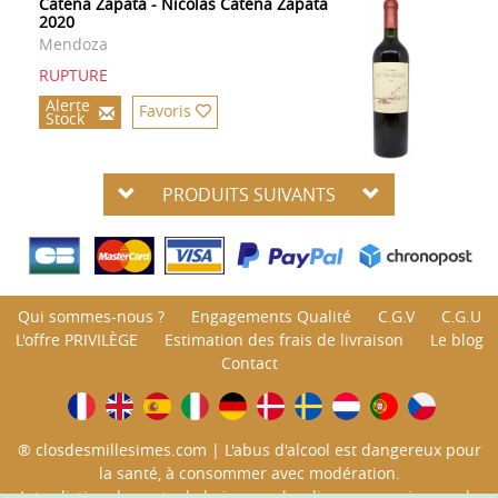
Catena Zapata - Nicolas Catena Zapata
2020
Mendoza
RUPTURE
Alerte
Favoris
Stock
PRODUITS SUIVANTS
Qui sommes-nous ?
Engagements Qualité
C.G.V
C.G.U
L'offre PRIVILÈGE
Estimation des frais de livraison
Le blog
Contact
® closdesmillesimes.com | L'abus d'alcool est dangereux pour
la santé, à consommer avec modération.
Interdiction de vente de boissons alcooliques aux mineurs de