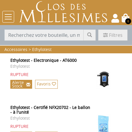
0
Filtres
Accessoires
>
Ethylotest
Ethylotest - Electronique - AT6000
Ethylotest
RUPTURE
Alerte
Favoris
Stock
Ethylotest - Certifié NFX20702 - Le ballon
- à l'unité
Ethylotest
RUPTURE