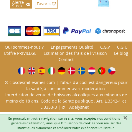
Alerte
Favoris
Stock
Qui sommes-nous ?
Engagements Qualité
C.G.V
C.G.U
L'offre PRIVILÈGE
Estimation des frais de livraison
Le blog
Contact
® closdesmillesimes.com | L'abus d'alcool est dangereux pour
la santé, à consommer avec modération.
Interdiction de vente de boissons alcooliques aux mineurs de
moins de 18 ans. Code de la Santé publique , Art. L.3342-1 et
L.3353-3 | ©
Adelysnet
×
En poursuivant votre navigation sur ce site, vous acceptez nos
conditions
générales d'utilisation
, ainsi que l'utilisation de cookies pour réaliser des
statistiques d'audience et améliorer votre expérience utilisateur.