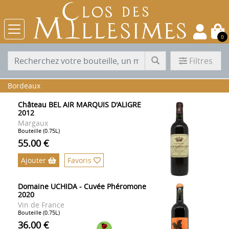
0
Filtres
Bordeaux
Château BEL AIR MARQUIS D'ALIGRE
2012
Margaux
Bouteille (0.75L)
55.00 €
Ajouter
Favoris
Domaine UCHIDA - Cuvée Phéromone
2020
Vin de France
Bouteille (0.75L)
36.00 €