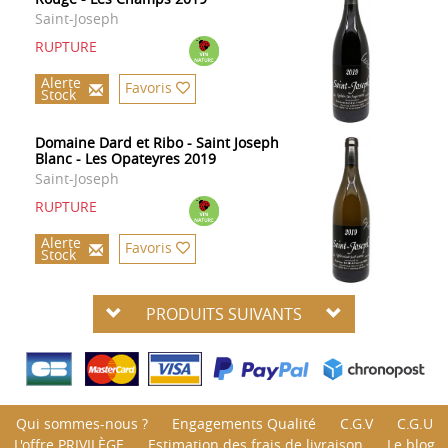
Saint-Joseph
RUPTURE
Alerte
Favoris
Stock
Domaine Dard et Ribo - Saint Joseph
Blanc - Les Opateyres 2019
Saint-Joseph
RUPTURE
Alerte
Favoris
Stock
PRODUITS SUIVANTS
Qui sommes-nous ?
Engagements Qualité
C.G.V
C.G.U
L'offre PRIVILÈGE
Estimation des frais de livraison
Le blog