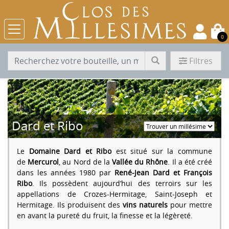
0
Filtres
Dard et Ribo
Le
Domaine Dard et Ribo
est situé sur la commune
de
Mercurol
, au Nord de la
Vallée du Rhône
. Il a été créé
dans les années 1980 par
René-Jean Dard et François
Ribo
. Ils possèdent aujourd’hui des terroirs sur les
appellations de Crozes-Hermitage, Saint-Joseph et
Hermitage. Ils produisent des
vins naturels
pour mettre
en avant la pureté du fruit, la finesse et la légèreté.