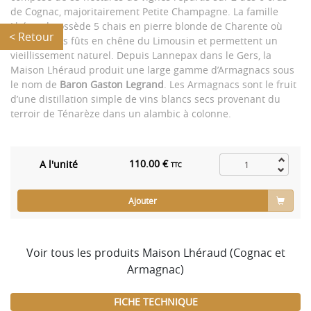
de Cognac, majoritairement Petite Champagne. La famille
Lhéraud possède 5 chais en pierre blonde de Charente où
< Retour
reposent les fûts en chêne du Limousin et permettent un
vieillissement naturel. Depuis Lannepax dans le Gers, la
Maison Lhéraud produit une large gamme d’Armagnacs sous
le nom de
Baron Gaston Legrand
. Les Armagnacs sont le fruit
d’une distillation simple de vins blancs secs provenant du
terroir de Ténarèze dans un alambic à colonne.
110.00 €
A l'unité
TTC
Ajouter
Voir tous les produits Maison Lhéraud (Cognac et
Armagnac)
FICHE TECHNIQUE