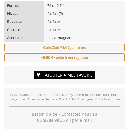
Format
70 cl (0.7L)
Niveau
Parfait (P)
Etiquette
Parfaite
Capsule
Parfaite
Appellation
Bas Armagnac
Gain Club Privilège :
10 pts
+5.50 € / unité à ma cagnotte
AJOUTER A MES FAVORIS
Tous les vins proposés sont en stock et également disponibles dans notre
magasin au 3 rue Lucien Faure à BORDEAUX - Arrêt ligne B/7/32 Cité du vin
Besoin d'aide ? Contactez-nous au
05 56 04 99 35
ou par
e-mail