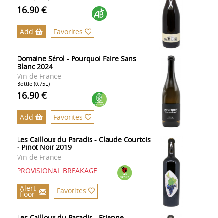
16.90 €
Add
Favorites
Domaine Sérol - Pourquoi Faire Sans
Blanc 2024
Vin de France
Bottle (0.75L)
16.90 €
Add
Favorites
Les Cailloux du Paradis - Claude Courtois
- Pinot Noir 2019
Vin de France
PROVISIONAL BREAKAGE
Alert
Favorites
floor
Les Cailloux du Paradis - Etienne