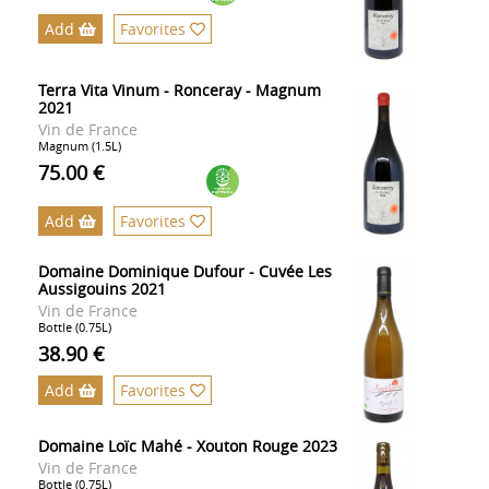
Add
Favorites
Terra Vita Vinum - Ronceray - Magnum
2021
Vin de France
Magnum (1.5L)
75.00 €
Add
Favorites
Domaine Dominique Dufour - Cuvée Les
Aussigouins 2021
Vin de France
Bottle (0.75L)
38.90 €
Add
Favorites
Domaine Loïc Mahé - Xouton Rouge 2023
Vin de France
Bottle (0.75L)