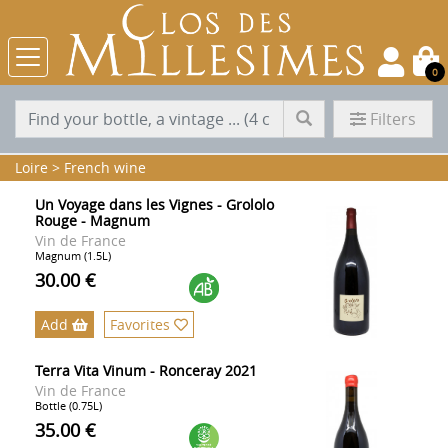
0
Filters
Loire
>
French wine
Un Voyage dans les Vignes - Grololo
Rouge - Magnum
Vin de France
Magnum (1.5L)
30.00 €
Add
Favorites
Terra Vita Vinum - Ronceray 2021
Vin de France
Bottle (0.75L)
35.00 €