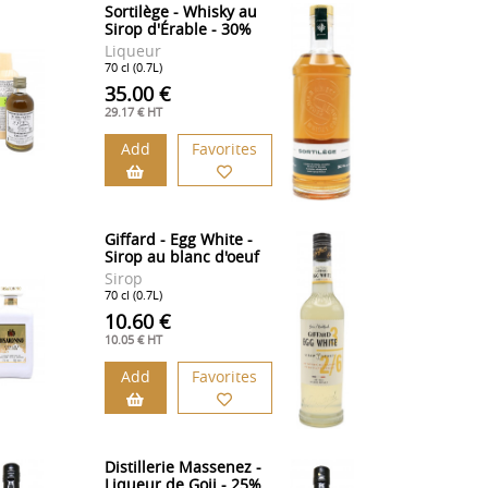
Sortilège - Whisky au
Sirop d'Érable - 30%
Liqueur
70 cl (0.7L)
35.00 €
29.17 € HT
Add
Favorites
Giffard - Egg White -
Sirop au blanc d'oeuf
Sirop
70 cl (0.7L)
10.60 €
10.05 € HT
Add
Favorites
Distillerie Massenez -
Liqueur de Goji - 25%