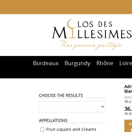
Bordeaux
Burgundy
Rhône
Loir
Adr
Bia
CHOOSE THE RESULTS
Ama
70 cl
36
30.0
APPELLATIONS
A
Fruit Liquors and Creams