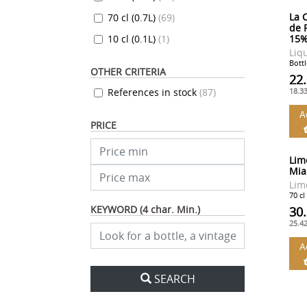
La 
70 cl (0.7L)
(
69
)
de 
10 cl (0.1L)
(
1
)
15
Liq
Bottl
OTHER CRITERIA
22
References in stock
(
87
)
18.3
A
PRICE
Lim
Mia
Lim
70 cl
KEYWORD (4 char. Min.)
30
25.4
A
SEARCH