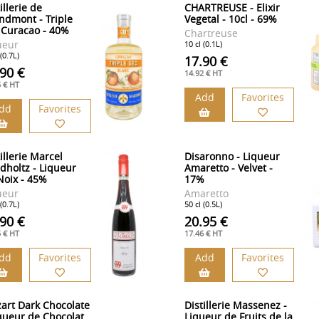
illerie de
CHARTREUSE - Elixir
ndmont - Triple
Vegetal - 10cl - 69%
 Curacao - 40%
Chartreuse
ueur
10 cl (0.1L)
 (0.7L)
17.90 €
.90 €
14.92 € HT
5 € HT
Add
Favorites
dd
Favorites
illerie Marcel
Disaronno - Liqueur
dholtz - Liqueur
Amaretto - Velvet -
Noix - 45%
17%
ueur
Amaretto
 (0.7L)
50 cl (0.5L)
.90 €
20.95 €
5 € HT
17.46 € HT
dd
Favorites
Add
Favorites
art Dark Chocolate
Distillerie Massenez -
iqueur de Chocolat
Liqueur de Fruits de la