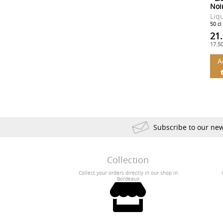
Noi
Liq
50 cl
21
17.5
A
Subscribe to our new
Collection
Collect your orders directly in our shop in
Bordeaux