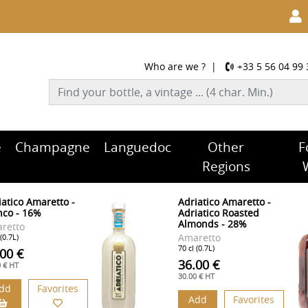
Who are we ?
|
+33 5 56 04 99 
e
Champagne
Languedoc
Other
F
Regions
iatico Amaretto -
Adriatico Amaretto -
nco - 16%
Adriatico Roasted
Almonds - 28%
retto
Amaretto
 (0.7L)
70 cl (0.7L)
.00 €
36.00 €
0 € HT
30.00 € HT
dd
Favorites
Add
Favorites