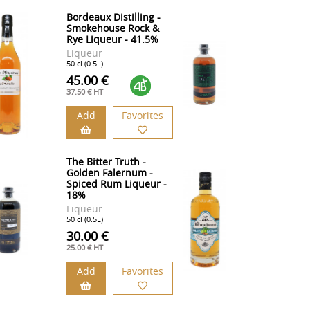
Bordeaux Distilling -
Smokehouse Rock &
Rye Liqueur - 41.5%
Liqueur
50 cl (0.5L)
45.00 €
37.50 € HT
Add
Favorites
The Bitter Truth -
Golden Falernum -
Spiced Rum Liqueur -
18%
Liqueur
50 cl (0.5L)
30.00 €
25.00 € HT
Add
Favorites