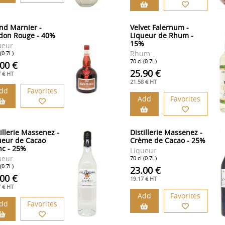
nd Marnier -
Velvet Falernum -
don Rouge - 40%
Liqueur de Rhum -
15%
ueur
Rhum
 (0.7L)
70 cl (0.7L)
.00 €
25.90 €
7 € HT
21.58 € HT
dd
Favorites
Add
Favorites
tillerie Massenez -
Distillerie Massenez -
ueur de Cacao
Crème de Cacao - 25%
nc - 25%
Liqueur
ueur
70 cl (0.7L)
 (0.7L)
23.00 €
.00 €
19.17 € HT
7 € HT
Add
Favorites
dd
Favorites