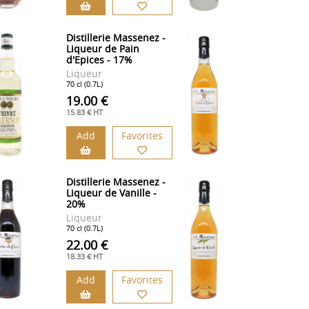
Distillerie Massenez -
Liqueur de Pain
d'Epices - 17%
Liqueur
70 cl (0.7L)
19.00 €
15.83 € HT
Add
Favorites
Distillerie Massenez -
Liqueur de Vanille -
20%
Liqueur
70 cl (0.7L)
22.00 €
18.33 € HT
Add
Favorites