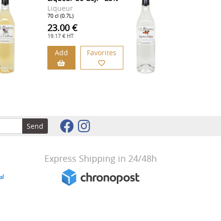
Liqueur
70 cl (0.7L)
23.00 €
19.17 € HT
Add
Favorites
Send
Express Shipping in 24/48h