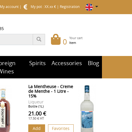
My account
|
My pot : XX.xx €
|
Registration
35
Your cart
0
Item
oreign
Spirits
Accessories
Blog
Wines
La Mentheuse - Creme
de Menthe - 1 Litre -
15%
Liqueur
Bottle (1L)
21.00 €
17.50 € HT
Add
Favorites