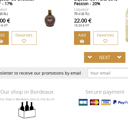
r - 17%
Passion - 20%
ueur
Liqueur
 (0.5L)
70 cl (0.7L)
.00 €
22.00 €
0 € HT
18.33 € HT
dd
Favorites
Add
Favorites
NEXT
sletter to receive our promotions by email
Our shop in Bordeaux
Secure payment
Our shop in Bordeaux next to cité du vin