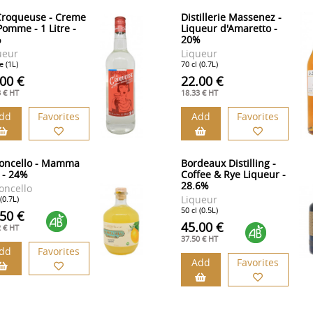
Croqueuse - Creme
Distillerie Massenez -
Pomme - 1 Litre -
Liqueur d'Amaretto -
%
20%
ueur
Liqueur
e (1L)
70 cl (0.7L)
.00 €
22.00 €
3 € HT
18.33 € HT
dd
Favorites
Add
Favorites
oncello - Mamma
Bordeaux Distilling -
 - 24%
Coffee & Rye Liqueur -
28.6%
oncello
Liqueur
 (0.7L)
50 cl (0.5L)
.50 €
45.00 €
2 € HT
37.50 € HT
dd
Favorites
Add
Favorites