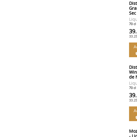
Dist
Gra
Sec
Liq
70 cl
39
33.2
A
Dist
Win
de 
Liq
70 cl
39
33.2
A
Moz
- L