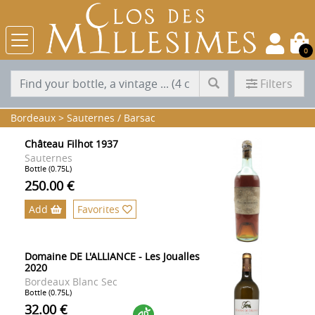
0
Filters
Bordeaux
>
Sauternes / Barsac
Château Filhot 1937
Sauternes
Bottle (0.75L)
250.00 €
Add
Favorites
Domaine DE L'ALLIANCE - Les Joualles
2020
Bordeaux Blanc Sec
Bottle (0.75L)
32.00 €