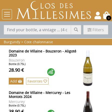
0
Filters
Burgundy
>
Cote chalonnaise
Domaine de Villaine - Bouzeron - Aligoté
2023
Bouzeron
Bottle (0.75L)
28.90 €
Add
Favorites
Domaine de Villaine - Mercurey - Les
Montots 2024
Mercurey
Bottle (0.75L)
38.90 €