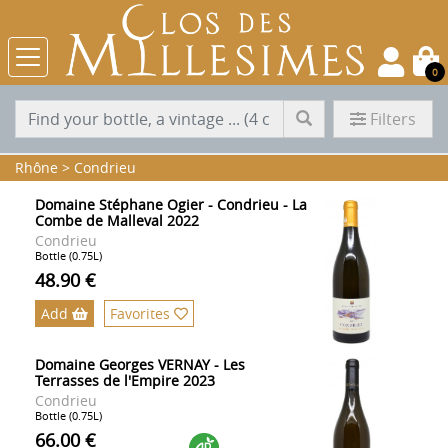
0
Filters
Rhône
>
Condrieu
Domaine Stéphane Ogier - Condrieu - La
Combe de Malleval 2022
Condrieu
Bottle (0.75L)
48.90 €
Add
Favorites
Domaine Georges VERNAY - Les
Terrasses de l'Empire 2023
Condrieu
Bottle (0.75L)
66.00 €