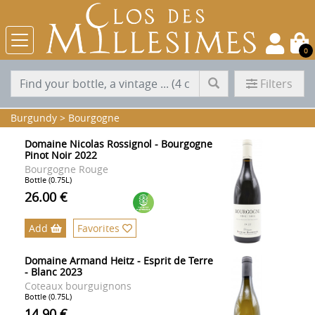
0
Filters
Burgundy
>
Bourgogne
Domaine Nicolas Rossignol - Bourgogne
Pinot Noir 2022
Bourgogne Rouge
Bottle (0.75L)
26.00 €
Add
Favorites
Domaine Armand Heitz - Esprit de Terre
- Blanc 2023
Coteaux bourguignons
Bottle (0.75L)
14.90 €