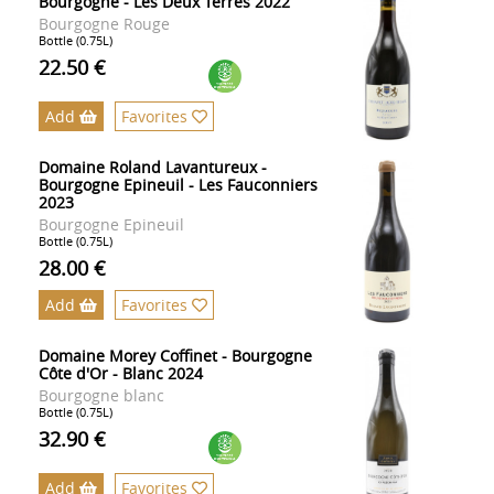
Bourgogne - Les Deux Terres 2022
Bourgogne Rouge
Bottle (0.75L)
22.50 €
Add
Favorites
Domaine Roland Lavantureux -
Bourgogne Epineuil - Les Fauconniers
2023
Bourgogne Epineuil
Bottle (0.75L)
28.00 €
Add
Favorites
Domaine Morey Coffinet - Bourgogne
Côte d'Or - Blanc 2024
Bourgogne blanc
Bottle (0.75L)
32.90 €
Add
Favorites