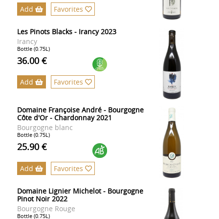
Add
Favorites
Les Pinots Blacks - Irancy 2023
Irancy
Bottle (0.75L)
36.00 €
Add
Favorites
Domaine Françoise André - Bourgogne
Côte d'Or - Chardonnay 2021
Bourgogne blanc
Bottle (0.75L)
25.90 €
Add
Favorites
Domaine Lignier Michelot - Bourgogne
Pinot Noir 2022
Bourgogne Rouge
Bottle (0.75L)