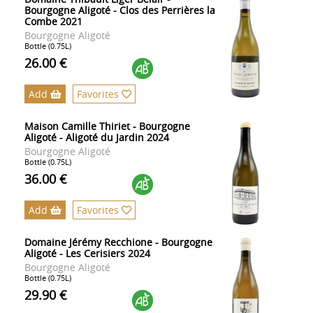
Bourgogne Aligoté - Clos des Perrières la
Combe 2021
Bourgogne Aligoté
Bottle (0.75L)
26.00 €
Add
Favorites
Maison Camille Thiriet - Bourgogne
Aligoté - Aligoté du Jardin 2024
Bourgogne Aligoté
Bottle (0.75L)
36.00 €
Add
Favorites
Domaine Jérémy Recchione - Bourgogne
Aligoté - Les Cerisiers 2024
Bourgogne Aligoté
Bottle (0.75L)
29.90 €