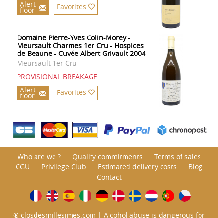
Alert
Favorites
floor
Domaine Pierre-Yves Colin-Morey -
Meursault Charmes 1er Cru - Hospices
de Beaune - Cuvée Albert Grivault 2004
Meursault 1er Cru
PROVISIONAL BREAKAGE
Alert
Favorites
floor
Who are we ?
Quality commitments
Terms of sales
CGU
Privilege Club
Estimated delivery costs
Blog
Contact
® closdesmillesimes.com | Alcohol abuse is dangerous for