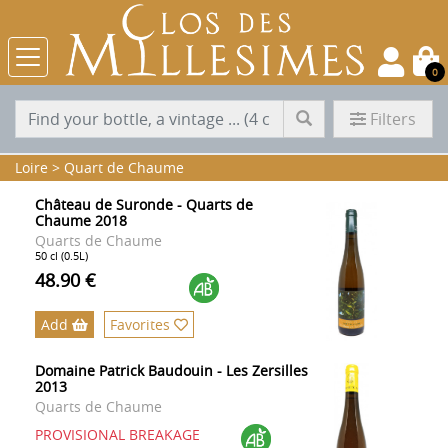
0
Filters
Loire
>
Quart de Chaume
Château de Suronde - Quarts de
Chaume 2018
Quarts de Chaume
50 cl (0.5L)
48.90 €
Add
Favorites
Domaine Patrick Baudouin - Les Zersilles
2013
Quarts de Chaume
PROVISIONAL BREAKAGE