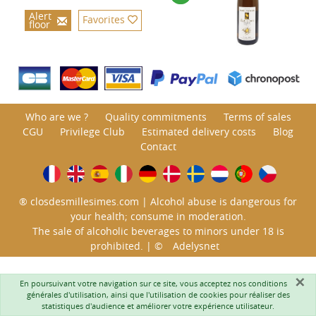
Alert
Favorites
floor
Who are we ?
Quality commitments
Terms of sales
CGU
Privilege Club
Estimated delivery costs
Blog
Contact
® closdesmillesimes.com | Alcohol abuse is dangerous for
your health; consume in moderation.
The sale of alcoholic beverages to minors under 18 is
prohibited. | ©
Adelysnet
×
En poursuivant votre navigation sur ce site, vous acceptez nos
conditions
générales d'utilisation
, ainsi que l'utilisation de cookies pour réaliser des
statistiques d'audience et améliorer votre expérience utilisateur.