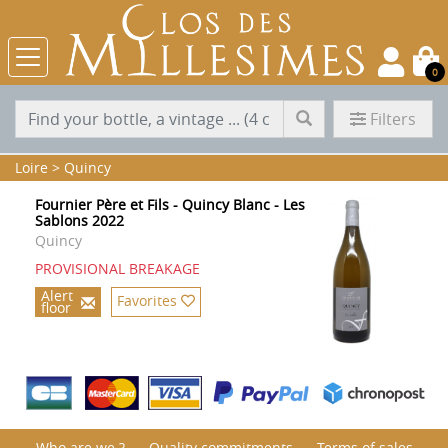
0
Filters
Loire
>
Quincy
Fournier Père et Fils - Quincy Blanc - Les
Sablons 2022
Quincy
PROVISIONAL BREAKAGE
Alert
Favorites
floor
Who are we ?
Quality commitments
Terms of sales