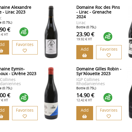
aine Alexandre
Domaine Roc des Pins
e - Lirac 2023
- Lirac - Grenache
2024
c
Lirac
e (0.75L)
Bottle (0.75L)
.90 €
23.90 €
5 € HT
19.92 € HT
dd
Favorites
Add
Favorites
aine Eymin-
Domaine Gilles Robin -
houx - L'Arène 2023
Syr'Alouette 2023
 Collines
IGP Collines
daniennes
Rhodaniennes
e (0.75L)
Bottle (0.75L)
.00 €
14.90 €
7 € HT
12.42 € HT
dd
Favorites
Add
Favorites