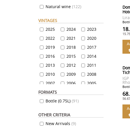
French wine
(
112
)
Natural wine
(
122
)
Dom
A lyricist
(
13
)
Hot
Lira
IGP Rhodanian Hills
(
29
)
VINTAGES
Bottl
18
Coteaux du Lyonnais
2025
2024
(
2023
12
)
15.7
IGP Principality of Orange
2022
2021
2020
(
7
)
A
IGP Vin de Pays de Vaucluse
2019
2018
2017
(
4
)
2016
2015
2014
Vivarais Coasts
(
1
)
2013
2012
2011
Dom
Tic
2010
2009
2008
IGP
Rho
2007
2006
2005
Bottl
FORMATS
2004
2003
2000
68
56.6
Bottle (0.75L)
(
91
)
1999
1997
1996
A
1995
1994
1993
OTHER CRITERIA
1992
1991
1990
New Arrivals
(
9
)
1983
1977
1975