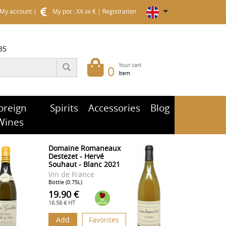
My account
|
My pot : XX.xx €
|
Registration
35
Your cart
0
Item
oreign
Spirits
Accessories
Blog
Wines
Domaine Romaneaux
Destezet - Hervé
Souhaut - Blanc 2021
Vin de France
Bottle (0.75L)
19.90 €
16.58 € HT
Add
Favorites