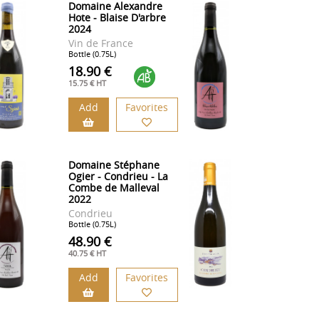
Domaine Alexandre
Hote - Blaise D'arbre
2024
Vin de France
Bottle (0.75L)
18.90 €
15.75 € HT
Add
Favorites
Domaine Stéphane
Ogier - Condrieu - La
Combe de Malleval
2022
Condrieu
Bottle (0.75L)
48.90 €
40.75 € HT
Add
Favorites