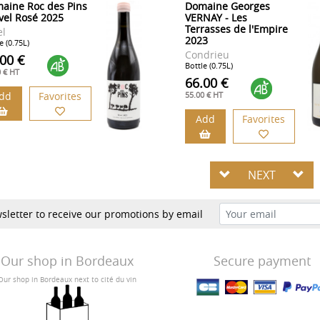
aine Roc des Pins
Domaine Georges
avel Rosé 2025
VERNAY - Les
Terrasses de l'Empire
el
2023
e (0.75L)
Condrieu
.00 €
Bottle (0.75L)
0 € HT
66.00 €
dd
Favorites
55.00 € HT
Add
Favorites
NEXT
sletter to receive our promotions by email
Our shop in Bordeaux
Secure payment
Our shop in Bordeaux next to cité du vin