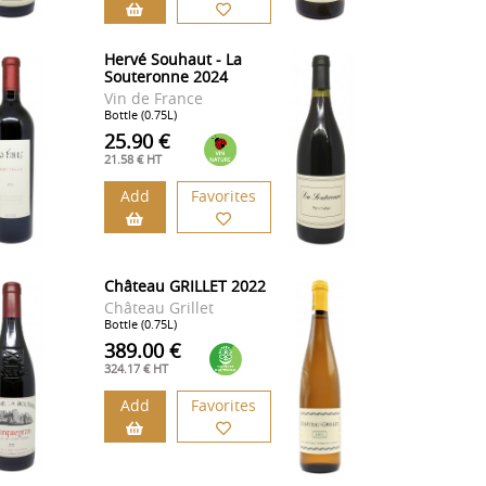
Hervé Souhaut - La
Souteronne 2024
Vin de France
Bottle (0.75L)
25.90 €
21.58 € HT
Add
Favorites
Château GRILLET 2022
Château Grillet
Bottle (0.75L)
389.00 €
324.17 € HT
Add
Favorites