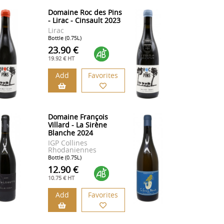
Domaine Roc des Pins
- Lirac - Cinsault 2023
Lirac
Bottle (0.75L)
23.90 €
19.92 € HT
Add
Favorites
Domaine François
Villard - La Sirène
Blanche 2024
IGP Collines
Rhodaniennes
Bottle (0.75L)
12.90 €
10.75 € HT
Add
Favorites