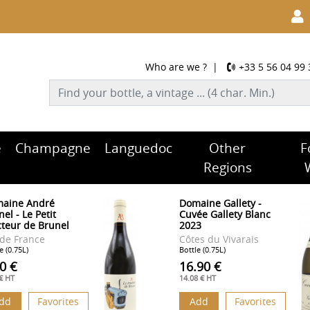
Who are we ?
|
+33 5 56 04 99 
e
Champagne
Languedoc
Other
F
Regions
aine André
Domaine Gallety -
el - Le Petit
Cuvée Gallety Blanc
cteur de Brunel
2023
 de France
Côtes du Vivarais
e (0.75L)
Bottle (0.75L)
0 €
16.90 €
 € HT
14.08 € HT
dd
Favorites
Add
Favorites