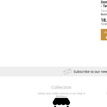
Dom
- T
Tav
Bottl
18
15.0
A
Subscribe to our new
Collection
Collect your orders directly in our shop in
Bordeaux