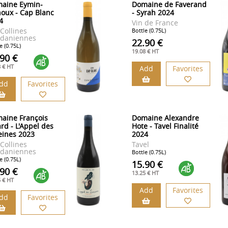
aine Eymin-
Domaine de Faverand
houx - Cap Blanc
- Syrah 2024
4
Vin de France
 Collines
Bottle (0.75L)
daniennes
22.90 €
e (0.75L)
19.08 € HT
.90 €
8 € HT
Add
Favorites
dd
Favorites
aine François
Domaine Alexandre
ard - L'Appel des
Hote - Tavel Finalité
eines 2023
2024
 Collines
Tavel
daniennes
Bottle (0.75L)
e (0.75L)
15.90 €
.90 €
13.25 € HT
5 € HT
Add
Favorites
dd
Favorites