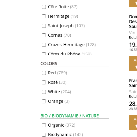
Côte Rotie
(
87
)
Hermitage
(
19
)
Dom
Des
Saint-Joseph
(
107
)
Sou
Vin
Cornas
(
70
)
Bottl
19
Crozes-Hermitage
(
128
)
16.5
Côtes du Rhône
(
159
)
A
COLORS
Gigondas
(
25
)
Red
(
789
)
Vacqueyras
(
10
)
Fra
Rosé
(
30
)
Cairanne
(
5
)
Sai
White
(
204
)
Sai
Condrieu
(
32
)
Bottl
Orange
(
3
)
Chateau Grillet
(
10
)
28
23.3
Ventoux
(
24
)
BIO / BIODYNAMIE / NATURE
A
Tavel
(
13
)
Organic
(
372
)
Saint Peray
(
13
)
Biodynamic
(
142
)