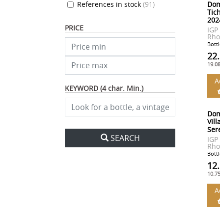
References in stock
(
91
)
Dom
1971
1970
1955
Tic
202
1946
PRICE
IGP
Rho
Bottl
22
19.0
A
KEYWORD (4 char. Min.)
Dom
Vill
Ser
SEARCH
IGP
Rho
Bottl
12
10.7
A