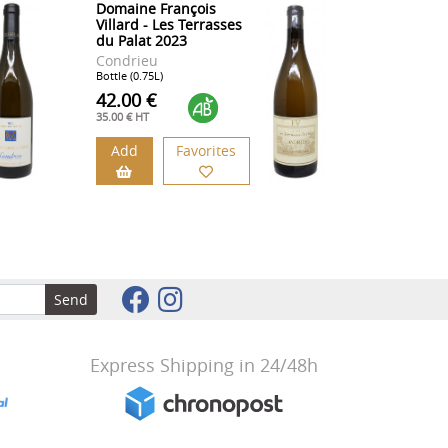
Domaine François
Villard - Les Terrasses
du Palat 2023
Condrieu
Bottle (0.75L)
42.00 €
35.00 € HT
Add
Favorites
Send
Express Shipping in 24/48h