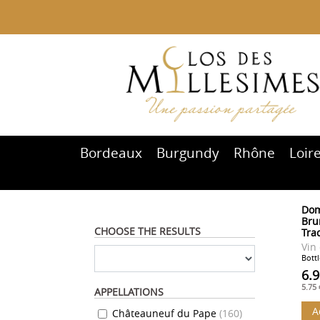
Bordeaux
Burgundy
Rhône
Loir
Dom
Brun
CHOOSE THE RESULTS
Tra
Vin
Bottl
6.9
5.75
APPELLATIONS
A
Châteauneuf du Pape
(
160
)