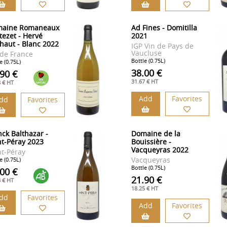
aine Romaneaux
Ad Fines - Domitilla
tezet - Hervé
2021
haut - Blanc 2022
IGP Vin de Pays de
Vaucluse
 de France
Bottle (0.75L)
e (0.75L)
38.00 €
.90 €
31.67 € HT
8 € HT
Add
Favorites
dd
Favorites
nck Balthazar -
Domaine de la
nt-Péray 2023
Bouissière -
Vacqueyras 2022
nt-Péray
Vacqueyras
e (0.75L)
Bottle (0.75L)
.00 €
21.90 €
3 € HT
18.25 € HT
dd
Favorites
Add
Favorites