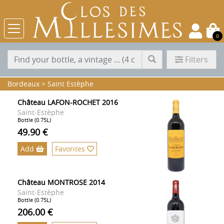
0
Filters
Bordeaux
>
Saint Estèphe
Château LAFON-ROCHET 2016
Saint-Estèphe
Bottle (0.75L)
49.90 €
Add
Favorites
Château MONTROSE 2014
Saint-Estèphe
Bottle (0.75L)
206.00 €