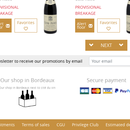
VISIONAL
PROVISIONAL
EAKAGE
BREAKAGE
Favorites
Favorites
rt
Alert
or
floor
NEXT
sletter to receive our promotions by email
Our shop in Bordeaux
Secure payment
Our shop in Bordeaux next to cité du vin
itments
Terms of sales
CGU
Privilege Club
Estimated de