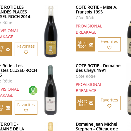
E ROTIE LES
COTE ROTIE - Mise A.
NDES PLACES
François 1995
SEL-ROCH 2014
Côte Rôtie
e Rôtie
PROVISIONAL
VISIONAL
BREAKAGE
EAKAGE
Favorites
Alert
Favorites
floor
rt
or
 Rotie - Les
COTE ROTIE - Domaine
istes CLUSEL-ROCH
des Cheys 1991
6
Côte Rôtie
e Rôtie
PROVISIONAL
VISIONAL
BREAKAGE
EAKAGE
Favorites
Alert
Favorites
floor
rt
or
E ROTIE -
Domaine Jean Michel
AINE DE LA
Stephan - Côteaux de