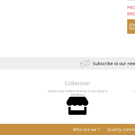
PRO
BR
Ale
flo
Subscribe to our new
Collection
Collect your orders directly in our shop in
Bordeaux
Who are we ?
Quality comm