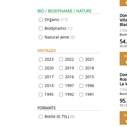
BIO / BIODYNAMIE / NATURE
Dom
Organic
(
17
)
Vill
Bla
Biodynamic
(
1
)
Côt
Bottl
Natural wine
(
5
)
54
45.0
VINTAGES
A
2023
2022
2021
2020
2019
2018
Dom
2017
2016
2015
Rost
La V
2014
1997
1996
Côt
1995
1992
1991
Bottl
95
79.1
FORMATS
A
Bottle (0.75L)
(
8
)