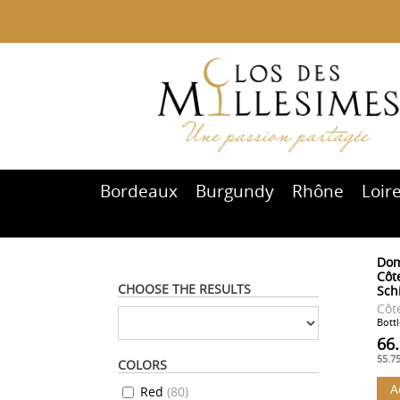
Bordeaux
Burgundy
Rhône
Loir
Dom
Côte
CHOOSE THE RESULTS
Sch
Côt
Bottl
66
55.7
COLORS
A
Red
(
80
)