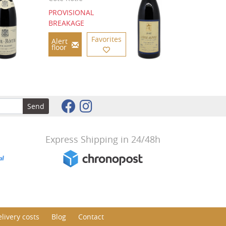
PROVISIONAL
BREAKAGE
Favorites
Alert
floor
Send
Express Shipping in 24/48h
livery costs
Blog
Contact