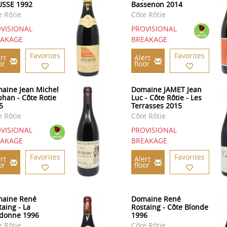
SSE 1992
Bassenon 2014
e Rôtie
Côte Rôtie
VISIONAL
PROVISIONAL
EAKAGE
BREAKAGE
Favorites
Favorites
rt
Alert
or
floor
aine Jean Michel
Domaine JAMET Jean
phan - Côte Rotie
Luc - Côte Rôtie - Les
5
Terrasses 2015
e Rôtie
Côte Rôtie
VISIONAL
PROVISIONAL
EAKAGE
BREAKAGE
Favorites
Favorites
rt
Alert
or
floor
aine René
Domaine René
taing - La
Rostaing - Côte Blonde
donne 1996
1996
e Rôtie
Côte Rôtie