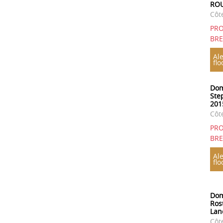
ROU
Côt
PRO
BR
Ale
flo
Dom
Ste
201
Côt
PRO
BR
Ale
flo
Dom
Ros
Lan
Côt