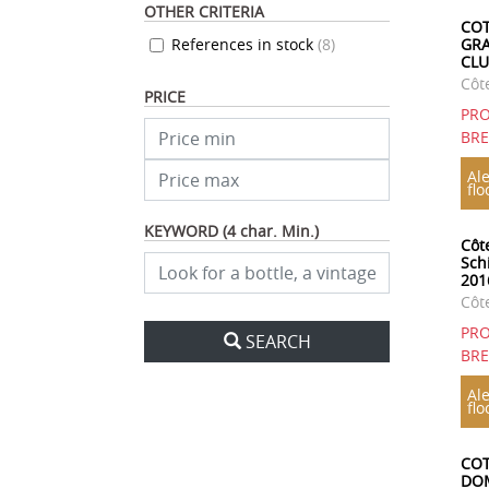
OTHER CRITERIA
COT
References in stock
(
8
)
GRA
CLU
Côt
PRICE
PRO
BR
Ale
flo
KEYWORD (4 char. Min.)
Côte
Sch
201
Côt
PRO
SEARCH
BR
Ale
flo
COT
DOM