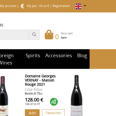
My account
|
My pot : XX.xx €
|
Registration
35
Your cart
0
Item
oreign
Spirits
Accessories
Blog
Wines
Domaine Georges
VERNAY - Maison
Rouge 2021
Côte Rôtie
Bottle (0.75L)
128.00 €
106.67 € HT
Add
Favorites