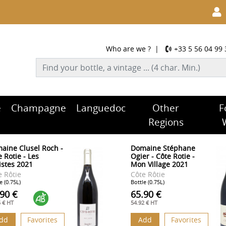
Who are we ?
|
+33 5 56 04 99 
e
Champagne
Languedoc
Other
F
Regions
aine Clusel Roch -
Domaine Stéphane
 Rotie - Les
Ogier - Côte Rotie -
istes 2021
Mon Village 2021
e Rôtie
Côte Rôtie
e (0.75L)
Bottle (0.75L)
.90 €
65.90 €
5 € HT
54.92 € HT
dd
Favorites
Add
Favorites