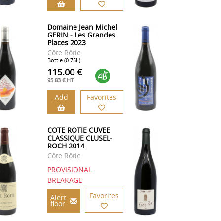
Domaine Jean Michel
GERIN - Les Grandes
Places 2023
Côte Rôtie
Bottle (0.75L)
115.00 €
95.83 € HT
Add
Favorites
COTE ROTIE CUVEE
CLASSIQUE CLUSEL-
ROCH 2014
Côte Rôtie
PROVISIONAL
BREAKAGE
Favorites
Alert
floor