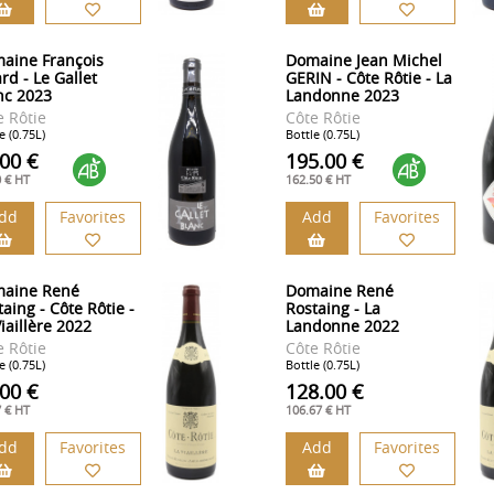
aine François
Domaine Jean Michel
ard - Le Gallet
GERIN - Côte Rôtie - La
nc 2023
Landonne 2023
e Rôtie
Côte Rôtie
e (0.75L)
Bottle (0.75L)
.00 €
195.00 €
0 € HT
162.50 € HT
dd
Favorites
Add
Favorites
aine René
Domaine René
aing - Côte Rôtie -
Rostaing - La
iaillère 2022
Landonne 2022
e Rôtie
Côte Rôtie
e (0.75L)
Bottle (0.75L)
.00 €
128.00 €
7 € HT
106.67 € HT
dd
Favorites
Add
Favorites