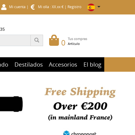
Mi cuenta
|
Mi olla : XX.xx €
|
Registro
 35
Tus compras
0
Artículo
ndo
Destilados
Accesorios
El blog