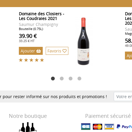
Domaine des Closiers -
Dom
Les Coudraies 2021
Les
202
Saumur Champigny
Sa
Bouteille (0.75L)
Magn
39.90 €
58
33.25 € HT
49.0
Ajouter
Favoris
Aj
er pour rester informé sur nos produits et promotions !
Notre boutique
Paiement sécurisé