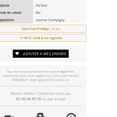
apsule
Parfaite
ode de culture
Bio
ppellation
Saumur Champigny
Gain Club Privilège :
10 pts
+1.40 € / unité à ma cagnotte
AJOUTER A MES FAVORIS
Tous les vins proposés sont en stock et également
disponibles dans notre magasin au 3 rue Lucien Faure à
BORDEAUX - Arrêt ligne B/7/32 Cité du vin
Besoin d'aide ? Contactez-nous au
05 56 04 99 35
ou par
e-mail