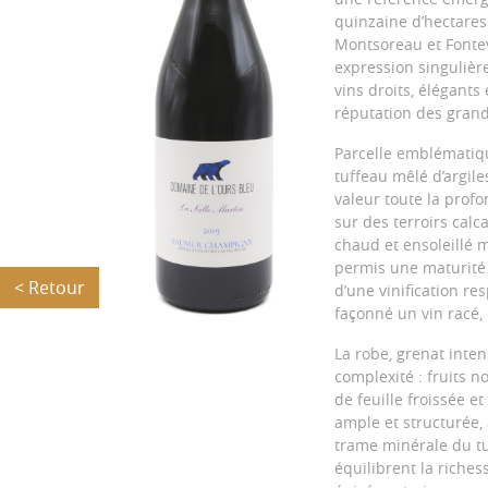
quinzaine d’hectares
Montsoreau et Fontev
expression singulière 
vins droits, élégants
réputation des gran
Parcelle emblématiqu
tuffeau mêlé d’argile
valeur toute la profo
sur des terroirs calc
chaud et ensoleillé 
permis une maturité 
< Retour
d’une vinification r
façonné un vin racé,
La robe, grenat inten
complexité : fruits n
de feuille froissée 
ample et structurée, 
trame minérale du tu
équilibrent la riches