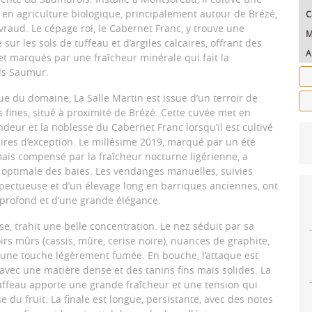
 en agriculture biologique, principalement autour de Brézé,
C
raud. Le cépage roi, le Cabernet Franc, y trouve une
M
sur les sols de tuffeau et d’argiles calcaires, offrant des
A
 et marqués par une fraîcheur minérale qui fait la
ds Saumur.
e du domaine, La Salle Martin est issue d’un terroir de
s fines, situé à proximité de Brézé. Cette cuvée met en
ndeur et la noblesse du Cabernet Franc lorsqu’il est cultivé
aires d’exception. Le millésime 2019, marqué par un été
mais compensé par la fraîcheur nocturne ligérienne, a
optimale des baies. Les vendanges manuelles, suivies
espectueuse et d’un élevage long en barriques anciennes, ont
 profond et d’une grande élégance.
se, trahit une belle concentration. Le nez séduit par sa
oirs mûrs (cassis, mûre, cerise noire), nuances de graphite,
et une touche légèrement fumée. En bouche, l’attaque est
avec une matière dense et des tanins fins mais solides. La
ffeau apporte une grande fraîcheur et une tension qui
se du fruit. La finale est longue, persistante, avec des notes