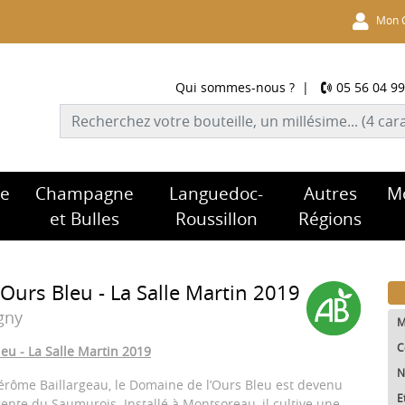
Mon 
Qui sommes-nous ?
|
05 56 04 99
re
Champagne
Languedoc-
Autres
M
et Bulles
Roussillon
Régions
Ours Bleu - La Salle Martin 2019
gny
M
C
eu - La Salle Martin 2019
N
Jérôme Baillargeau, le Domaine de l’Ours Bleu est devenu
E
nte du Saumurois. Installé à Montsoreau, il cultive une