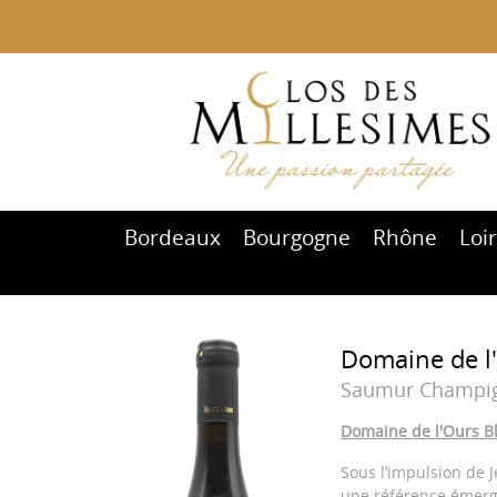
Bordeaux
Bourgogne
Rhône
Loi
Domaine de l'
Saumur Champi
Domaine de l'Ours Bl
Sous l’impulsion de 
une référence émerge