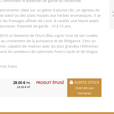
, confirmant le potentiel de garde du millésime.
stronomie, idéal sur un gibier à plume rôti, un agneau de
L
 de bœuf ou des plats mijotés aux herbes aromatiques. Il se
 les fromages affinés de Loire. À carafer une heure avant
eunesse. Potentiel de garde : 10 à 15 ans.
 2019, le Domaine de l’Ours Bleu signe l’une de ses cuvées
 au croisement de la puissance et de l’élégance. C’est un
oir, capable de rivaliser avec les plus grandes références
duire les amateurs de cabernets francs racés et de longue
rnet Franc
ALERTE STOCK
28.00 €
PRODUIT ÉPUISÉ
TTC
23.33 € HT
réservée aux
membres