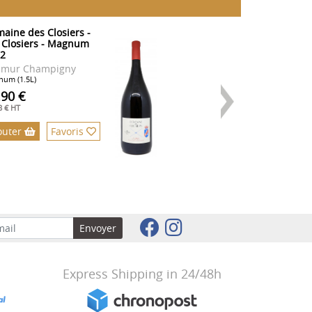
aine des Closiers -
Domaine des Clos
 Closiers - Magnum
Les Coudraies 
2
2021
umur Champigny
Saumur Champi
um (1.5L)
Magnum (1.5L)
.90 €
89.00 €
8 € HT
74.17 € HT
outer
Favoris
Ajouter
Fa
Envoyer
Express Shipping in 24/48h