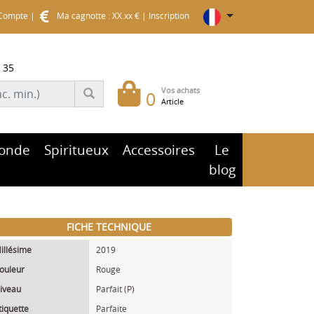
Compte
|
Ma cagnotte : XX.xx €
|
Inscription
 35
Vos achats
0
Article
onde
Spiritueux
Accessoires
Le
blog
FICHE TECHNIQUE
illésime
2019
ouleur
Rouge
iveau
Parfait (P)
tiquette
Parfaite