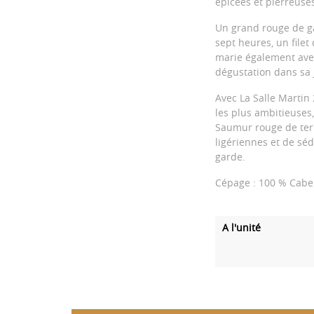
épicées et pierreuses
Un grand rouge de ga
sept heures, un filet
marie également avec
dégustation dans sa j
Avec La Salle Martin
les plus ambitieuses,
Saumur rouge de terr
ligériennes et de sé
garde.
Cépage : 100 % Cabe
A l'unité