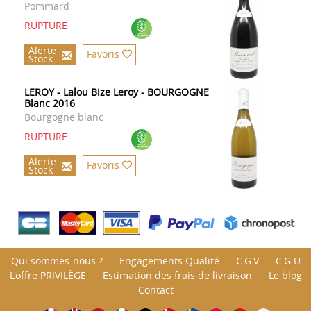
Pommard
RUPTURE
Alerte
Favoris
Stock
LEROY - Lalou Bize Leroy - BOURGOGNE
Blanc 2016
Bourgogne blanc
RUPTURE
Alerte
Favoris
Stock
Qui sommes-nous ?
Engagements Qualité
C.G.V
C.G.U
L'offre PRIVILÈGE
Estimation des frais de livraison
Le blog
Contact