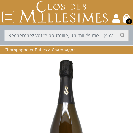
0
Champagne et Bulles
>
Champagne