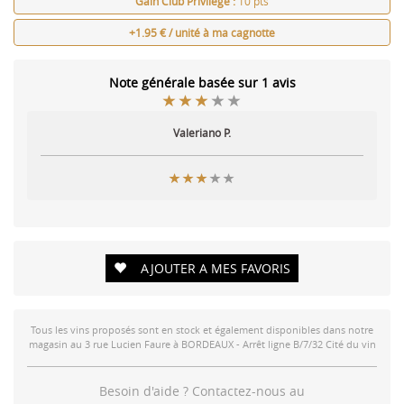
Gain Club Privilège :
10 pts
+1.95 € / unité à ma cagnotte
Note générale basée sur 1 avis
Valeriano P.
AJOUTER A MES FAVORIS
Tous les vins proposés sont en stock et également disponibles dans notre
magasin au 3 rue Lucien Faure à BORDEAUX - Arrêt ligne B/7/32 Cité du vin
Besoin d'aide ? Contactez-nous au