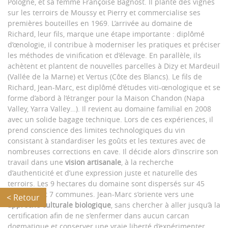
Pologne, et sa femme Françoise Bagnost. Il plante des vignes
sur les terroirs de Moussy et Pierry et commercialise ses
premières bouteilles en 1969. L’arrivée au domaine de
Richard, leur fils, marque une étape importante : diplômé
d’œnologie, il contribue à moderniser les pratiques et préciser
les méthodes de vinification et d’élevage. En parallèle, ils
achètent et plantent de nouvelles parcelles à Dizy et Mardeuil
(Vallée de la Marne) et Vertus (Côte des Blancs). Le fils de
Richard, Jean-Marc, est diplômé d’études viti-œnologique et se
forme d’abord à l’étranger pour la Maison Chandon (Napa
Valley, Yarra Valley…). Il revient au domaine familial en 2008
avec un solide bagage technique. Lors de ces expériences, il
prend conscience des limites technologiques du vin
consistant à standardiser les goûts et les textures avec de
nombreuses corrections en cave. Il décide alors d’inscrire son
travail dans une
vision artisanale
, à la recherche
d’authenticité et d’une expression juste et naturelle des
terroirs. Les 9 hectares du domaine sont dispersés sur 45
parcelles et 7 communes. Jean-Marc s’oriente vers une
< Retour
approche culturale biologique
, sans chercher à aller jusqu’à la
certification afin de ne s’enfermer dans aucun carcan
dogmatique et conserver une vraie liberté d’expérimenter,