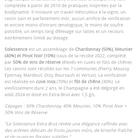
complétée à partir de 2010 de pratiques inspirées par la
biodynamie. Il instaure un travail méticuleux à la vigne, un
raisin sain et parfaitement mûr, aucun artifice de vinification
et encore moins d’intrant œnologique, le moins de soufre
possible, un temps long d’élevage sur lattes et un recours
extrêmement limité au dosage.
Solessence
est un assemblage de
Chardonnay (50%), Meunier
(40%) et Pinot Noir (10%)
issus de la récolte 2022, complété
par
50% de vins de réserve
(élevés en cuves et fûts de chêne).
Les raisins sont récoltés sur les 7 communes (Pierry, Moussy,
Epernay, Mardeuil, Dizy, Boursault et Vertus). La vinification
est réalisée en
cuve inox
(70%) et
fût de chêne
(30%). Le
vieillissement dure 2 ans, le Champagne a été dégorgé en
août 2024 et dosé en Extra-Brut avec 1,5 g/L.
Cépages : 50% Chardonnay, 40% Meunier, 10% Pinot Noir +
50% Vins de Réserve
"Le Solessence Extra Brut révèle une élégance raffinée avec
des arômes délicats de fruits jaunes mûrs, de brioche fraîche
et de nuances florales subtiles."