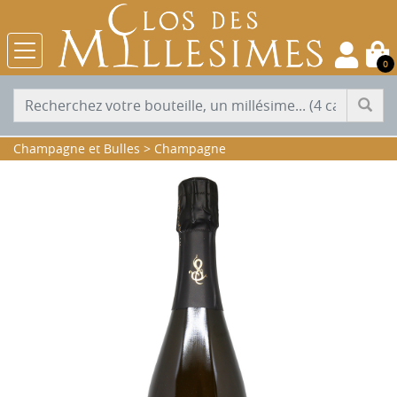
0
Champagne et Bulles
>
Champagne