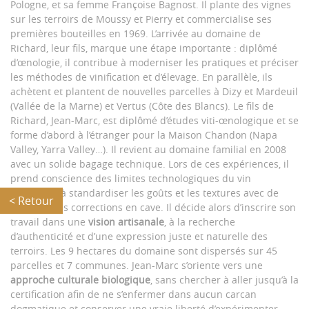
Pologne, et sa femme Françoise Bagnost. Il plante des vignes
sur les terroirs de Moussy et Pierry et commercialise ses
premières bouteilles en 1969. L’arrivée au domaine de
Richard, leur fils, marque une étape importante : diplômé
d’œnologie, il contribue à moderniser les pratiques et préciser
les méthodes de vinification et d’élevage. En parallèle, ils
achètent et plantent de nouvelles parcelles à Dizy et Mardeuil
(Vallée de la Marne) et Vertus (Côte des Blancs). Le fils de
Richard, Jean-Marc, est diplômé d’études viti-œnologique et se
forme d’abord à l’étranger pour la Maison Chandon (Napa
Valley, Yarra Valley…). Il revient au domaine familial en 2008
avec un solide bagage technique. Lors de ces expériences, il
prend conscience des limites technologiques du vin
consistant à standardiser les goûts et les textures avec de
< Retour
nombreuses corrections en cave. Il décide alors d’inscrire son
travail dans une
vision artisanale
, à la recherche
d’authenticité et d’une expression juste et naturelle des
terroirs. Les 9 hectares du domaine sont dispersés sur 45
parcelles et 7 communes. Jean-Marc s’oriente vers une
approche culturale biologique
, sans chercher à aller jusqu’à la
certification afin de ne s’enfermer dans aucun carcan
dogmatique et conserver une vraie liberté d’expérimenter,