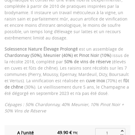
complétée à partir de 2010 de pratiques inspirées par la
biodynamie. Il instaure un travail méticuleux à la vigne, un
raisin sain et parfaitement mûr, aucun artifice de vinification
et encore moins d’intrant œnologique, le moins de soufre
possible, un temps long d’élevage sur lattes et un recours
extrêmement limité au dosage.
Solessence Nature Élevage Prolongé
est un assemblage de
Chardonnay (50%), Meunier (40%) et Pinot Noir (10%)
issus de
la récolte 2018, complété par
50% de vins de réserve
(élevés
en cuves et fûts de chêne). Les raisins sont récoltés sur les 7
communes (Pierry, Moussy, Epernay, Mardeuil, Dizy, Boursault
et Vertus). La vinification est réalisée en
cuve inox
(70%) et
fût
de chêne
(30%). Le vieillissement dure 5 ans, le Champagne a
été dégorgé en septembre 2023 et n’a pas été dosé.
Cépages : 50% Chardonnay, 40% Meunier, 10% Pinot Noir +
50% Vins de Réserve
49.90 €
A l'unité
TTC