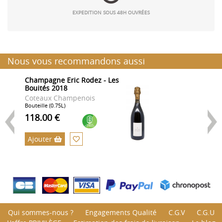
EXPEDITION SOUS 48H OUVRÉES
Nous vous recommandons aussi
Champagne Eric Rodez - Les
C
Bouités 2018
R
C
Coteaux Champenois
C
Bouteille (0.75L)
Bo
118.00 €
9
Ajouter
Qui sommes-nous ?
Engagements Qualité
C.G.V
C.G.U