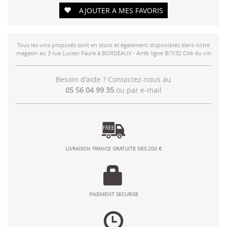
AJOUTER A MES FAVORIS
Tous les vins proposés sont en stock et également disponibles dans notre
magasin au 3 rue Lucien Faure à BORDEAUX - Arrêt ligne B/7/32 Cité du vin
Besoin d'aide ? Contactez-nous au
05 56 04 99 35
ou par
e-mail
LIVRAISON FRANCE GRATUITE DES 200 €
PAIEMENT SECURISE