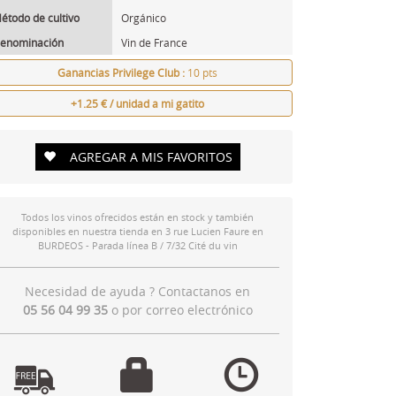
étodo de cultivo
Orgánico
enominación
Vin de France
Ganancias Privilege Club :
10 pts
+1.25 € / unidad a mi gatito
AGREGAR A MIS FAVORITOS
Todos los vinos ofrecidos están en stock y también
disponibles en nuestra tienda en 3 rue Lucien Faure en
BURDEOS - Parada línea B / 7/32 Cité du vin
Necesidad de ayuda ? Contactanos en
05 56 04 99 35
o por
correo electrónico