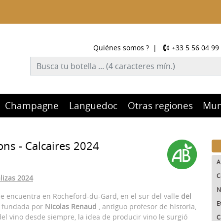
Quiénes somos ?
|
+33 5 56 04 99
Champagne
Languedoc
Otras regiones
Mu
ons - Calcaires 2024
A
C
alizas 2024
N
e encuentra en Rocheford-du-Gard, en el sur del valle
del
E
ue fundada por
Nicolas Renaud
, antiguo profesor de historia,
el vino desde siempre, la idea de producir vino le surgió
C