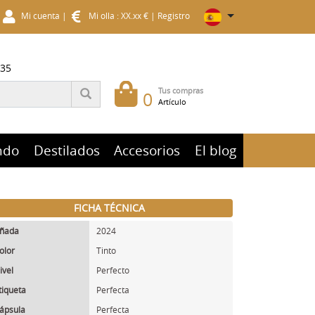
Mi cuenta
|
Mi olla : XX.xx €
|
Registro
 35
Tus compras
0
Artículo
ndo
Destilados
Accesorios
El blog
FICHA TÉCNICA
ñada
2024
olor
Tinto
ivel
Perfecto
tiqueta
Perfecta
ápsula
Perfecta