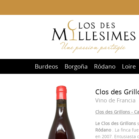
Burdeos
Borgoña
Ródano
Loire
Clos des Grill
Vino de Francia
Clos des Grillons - C
Le Clos des Grillons
s
Ródano
. La finca f
en 2007. Entusiasta d