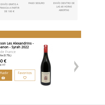
PAGO SEGURO
ENVÍO DENTRO DE
ENVÍO GRATIS A
LAS 48 HORAS
FRANCIA A PARTIR
ABIERTAS
DE 180 €
son Les Alexandrins -
Domaine de la B
anon - Syrah 2022
- Les Amis de la
Bouissière 2023
 de France
Vin de France
la (0.75L)
Botella (0.75L)
50 €
10.90 €
 € HT
9.08 € HT
ñadir
Favoritos
Añadir
F