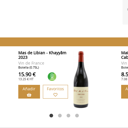
Mas de Libian - Khayyâm
Mai
2023
Cab
Vin de France
Vin
Botella (0.75L)
Botel
15.90 €
8.
13.25 € HT
7.08
Añadir
Favoritos
A