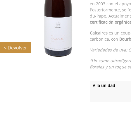
en 2003 con el apoyo 
Posteriormente, se f
du-Pape. Actualmente
certificación orgánic
Calcaires
es un coup
carbónica, con
Bourb
< Devolver
Variedades de uva: 
"Un zumo ultradigerib
florales y un toque s
A la unidad