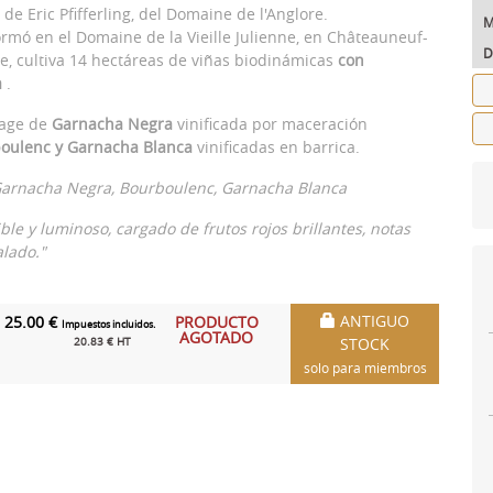
de Eric Pfifferling, del Domaine de l'Anglore.
M
ormó en el Domaine de la Vieille Julienne, en Châteauneuf-
D
, cultiva 14 hectáreas de viñas biodinámicas
con
a
.
age de
Garnacha Negra
vinificada por maceración
oulenc y Garnacha Blanca
vinificadas en barrica.
Garnacha Negra, Bourboulenc, Garnacha Blanca
le y luminoso, cargado de frutos rojos brillantes, notas
alado."
ANTIGUO
25.00 €
PRODUCTO
Impuestos incluidos.
AGOTADO
STOCK
20.83 € HT
solo para miembros