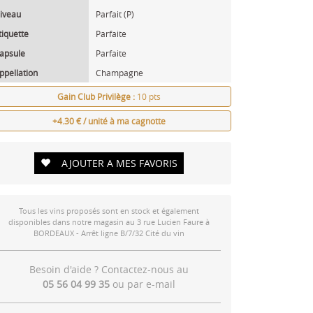
iveau
Parfait (P)
tiquette
Parfaite
apsule
Parfaite
ppellation
Champagne
Gain Club Privilège :
10 pts
+4.30 € / unité à ma cagnotte
AJOUTER A MES FAVORIS
Tous les vins proposés sont en stock et également
disponibles dans notre magasin au 3 rue Lucien Faure à
BORDEAUX - Arrêt ligne B/7/32 Cité du vin
Besoin d'aide ? Contactez-nous au
05 56 04 99 35
ou par
e-mail