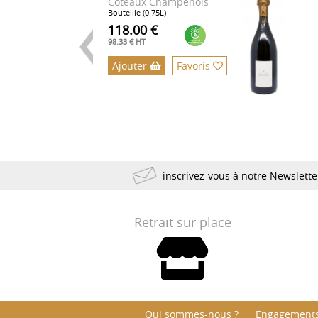
Coteaux Champenois
Bouteille (0.75L)
118.00 €
98.33 € HT
Ajouter
Favoris
inscrivez-vous à notre Newslett
Retrait sur place
Qui sommes-nous ?
Engagements