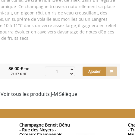
rume confit, de craie humide et de silex, dans un registre
ronomique. Ce champagne trouvera naturellement sa place
-cuit, un pigeon rôti, un ris de veau croustillant, des
s, un suprême de volaille aux morilles ou un Langres
de 10 à 11°C dans un verre assez large, il gagnera en relief
et pourra évoluer en cave vers davantage de notes d’épices
 de fruits secs.
86.00 €
TTC
Ajouter
71.67 € HT
Voir tous les produits J-M Sélèque
Champagne Benoit Déhu
Cha
- Rue des Noyers -
- T
Coteaux Champenois
Hau