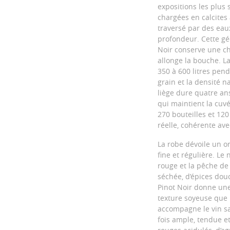
expositions les plus 
chargées en calcites 
traversé par des eaux
profondeur. Cette géo
Noir conserve une cha
allonge la bouche. L
350 à 600 litres penda
grain et la densité n
liège dure quatre ans
qui maintient la cuv
270 bouteilles et 12
réelle, cohérente ave
La robe dévoile un o
fine et régulière. Le 
rouge et la pêche de
séchée, d’épices douc
Pinot Noir donne un
texture soyeuse que l
accompagne le vin sa
fois ample, tendue et