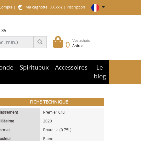
Compte
|
Ma cagnotte : XX.xx €
|
Inscription
 35
Vos achats
0
Article
onde
Spiritueux
Accessoires
Le
blog
FICHE TECHNIQUE
lassement
Premier Cru
illésime
2020
ormat
Bouteille (0.75L)
ouleur
Blanc