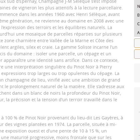
teaux sud d’Épernay, Champagne J-M Sélèque s’est imposé
N
es de vigneron les plus attentifs à la lecture parcellaire.
 commence dans les années 1960 avec Henri Sélèque, avant
E
sième génération, ne revienne au domaine en 2008 avec une
C
’expression des terroirs et les équilibres naturels. La
A
ourd’hui une mosaïque de parcelles réparties sur plusieurs
 zone charnière entre Vallée de la Marne et Côte des
lent argiles, silex et craie. La gamme Soliste incarne l’un
écis du domaine : isoler une parcelle, un cépage et un
r apparaître une identité sans artifice. Dans ce contexte,
e une interprétation singulière du Pinot Noir à Pierry
s expressions trop larges ou trop opulentes du cépage. La
n champagne de lieu, vinifié avec une ambition de grand
ent le prolongement naturel de la matière. Elle s’adresse aux
hent dans un blanc de noirs la profondeur du Pinot Noir,
r, la précision et la tension d’un terroir travaillé dans le
 à 100 % de Pinot Noir provenant du lieu-dit Les Gayères, à
ur des vignes plantées en 1974. La parcelle, située à mi-
ne exposition ouest et d’une pente de 10 à 15 %, un
e une maturité progressive, moins frontale que sur les