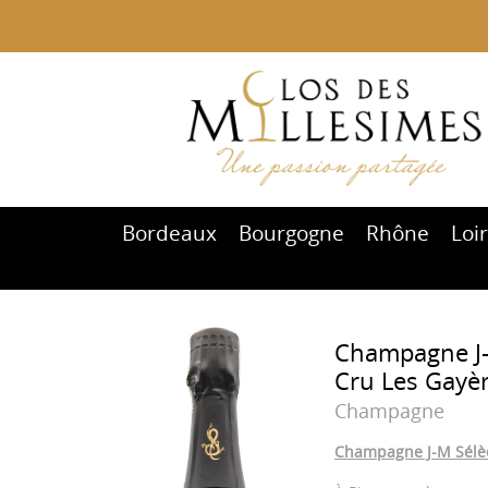
Bordeaux
Bourgogne
Rhône
Loi
Champagne J-M
Cru Les Gayè
Champagne
Champagne J-M Sélèqu