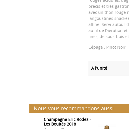
rouges acidulés, d’ag
précis et très gast
avec un thon rouge mi
langoustines snackée
affiné. Servi autour 
au fil de l’aération 
fines, de sous-bois et
Cépage : Pinot Noir
A l'unité
Nous vous recommandons aussi
Champagne Eric Rodez -
Les Bouités 2018