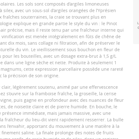
solaires. Les sols sont composés d’argiles limoneuses
à silex, avec un sous-sol d’argiles orangées de l’Yprésien
 fraîches souterraines, la craie se trouvant plus en
logie explique en grande partie le style du vin : le Pinot
L
ir précise, mais il reste tenu par une fraîcheur interne qui
a vinification est menée intégralement en fûts de chêne de
nt dix mois, sans collage ni filtration, afin de préserver le
aturelle du vin. Le vieillissement sous bouchon en fleur de
 pour les bouteilles, avec un dosage extra-brut à 1,5 g/L
ée dans une ligne sèche et nette. Produite à seulement 1
0 magnums, cette expression parcellaire possède une rareté
c la précision de son origine.
r clair, légèrement soutenu, animé par une effervescence
nez s’ouvre sur la framboise fraîche, la groseille, la cerise
 vigne, puis gagne en profondeur avec des nuances de fleur
es, de noisette claire et de pierre humide. En bouche, le
e présence immédiate, mais jamais massive, avec une
a fraîcheur du lieu-dit vient rapidement resserrer. La bulle
ns l’envahir, apportant du mouvement à une matière à la
 finement saline. La finale prolonge des notes de fruits