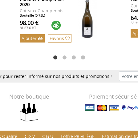
2020
Cot
Coteaux Champenois
Bout
Bouteille (0.75L)
64
98.00 €
53.3
81.67 € HT
Aj
Ajouter
Favoris
er pour rester informé sur nos produits et promotions !
Notre boutique
Paiement sécurisé
 Qualité
C.G.V
C.G.U
L'offre PRIVILÈGE
Estimation des fra