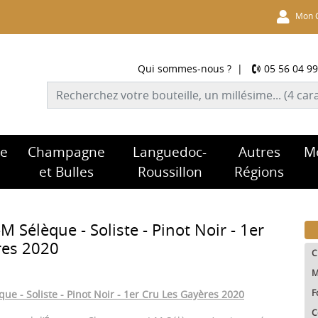
Mon 
Qui sommes-nous ?
|
05 56 04 99
re
Champagne
Languedoc-
Autres
M
et Bulles
Roussillon
Régions
 Sélèque - Soliste - Pinot Noir - 1er
res 2020
C
M
F
e - Soliste - Pinot Noir - 1er Cru Les Gayères 2020
C