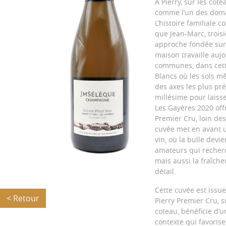
À Pierry, sur les co
comme l’un des domain
L’histoire familiale
que Jean-Marc, troi
approche fondée sur l
maison travaille auj
communes, dans cette
Blancs où les sols mê
des axes les plus pr
millésime pour laisse
Les Gayères 2020 offr
Premier Cru, loin de
cuvée met en avant u
vin, où la bulle devi
amateurs qui recherc
mais aussi la fraîcheu
détail.
Cette cuvée est issue
< Retour
Pierry Premier Cru, s
coteau, bénéficie d’u
contexte qui favoris