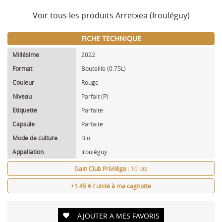
Voir tous les produits Arretxea (Irouléguy)
FICHE TECHNIQUE
Millésime
2022
Format
Bouteille (0.75L)
Couleur
Rouge
Niveau
Parfait (P)
Etiquette
Parfaite
Capsule
Parfaite
Mode de culture
Bio
Appellation
Irouléguy
Gain Club Privilège :
10 pts
+1.45 € / unité à ma cagnotte
AJOUTER A MES FAVORIS