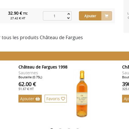
32.90 €
L
TTC
Ajouter
27.42 € HT
r tous les produits Château de Fargues
Château de Fargues 1998
Châ
Sauternes
Sau
Bouteille (0.75L)
Bout
62.00 €
39
51.67 € HT
325.
Ajouter
Favoris
Aj