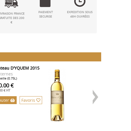
PAIEMENT
EXPEDITION SOUS
IVRAISON FRANCE
SECURISE
48H OUVRÉES
GRATUITE DES 200
€
teau D'YQUEM 2015
Château D'YQUE
Double Magnum
ternes
Sauternes
eille (0.75L)
Double Mag (3L)
0.00 €
2400.00 €
00 € HT
2000.00 € HT
outer
Favoris
Ajouter
Fa