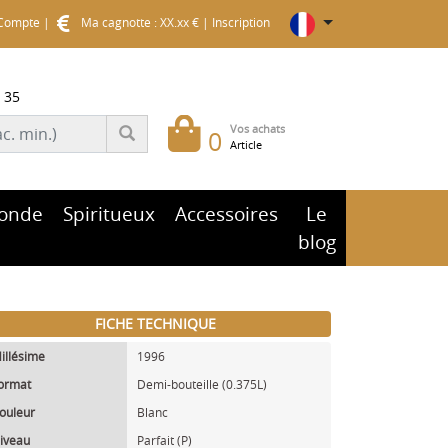
Compte
|
Ma cagnotte : XX.xx €
|
Inscription
 35
Vos achats
0
Article
onde
Spiritueux
Accessoires
Le
blog
FICHE TECHNIQUE
illésime
1996
ormat
Demi-bouteille (0.375L)
ouleur
Blanc
iveau
Parfait (P)