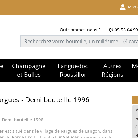
Mon 
Qui sommes-nous ?
|
05 56 04 99
re
Champagne
Languedoc-
Autres
M
et Bulles
Roussillon
Régions
rgues - Demi bouteille 1996
M
F
 Demi bouteille 1996
C
es
est situé dans le village de Fargues de Langon, dans
N
es
de
Bordeaux
. La famille
Lur Saluces
, propriétaire du