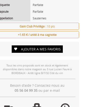
tiquette
Parfaite
apsule
Parfaite
ppellation
Sauternes
Gain Club Privilège :
10 pts
+1.65 € / unité à ma cagnotte
AJOUTER A MES FAVORIS
Tous les vins proposés sont en stock et également
disponibles dans notre magasin au 3 rue Lucien Faure à
BORDEAUX - Arrêt ligne B/7/32 Cité du vin
Besoin d'aide ? Contactez-nous au
05 56 04 99 35
ou par
e-mail