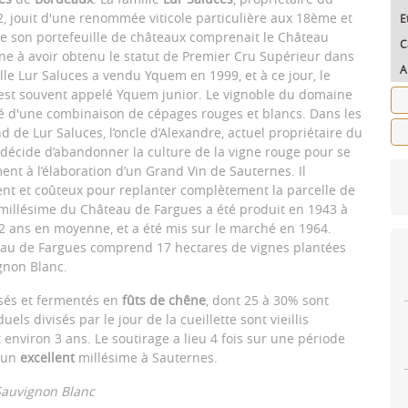
 jouit d'une renommée viticole particulière aux 18ème et
E
e son portefeuille de châteaux comprenait le Château
C
e à avoir obtenu le statut de Premier Cru Supérieur dans
A
lle Lur Saluces a vendu Yquem en 1999, et à ce jour, le
est souvent appelé Yquem junior. Le vignoble du domaine
anté d'une combinaison de cépages rouges et blancs. Dans les
 de Lur Saluces, l’oncle d’Alexandre, actuel propriétaire du
décide d’abandonner la culture de la vigne rouge pour se
ent à l’élaboration d’un Grand Vin de Sauternes. Il
 lent et coûteux pour replanter complètement la parcelle de
millésime du Château de Fargues a été produit en 1943 à
12 ans en moyenne, et a été mis sur le marché en 1964.
eau de Fargues comprend 17 hectares de vignes plantées
gnon Blanc.
ssés et fermentés en
fûts de chêne
, dont 25 à 30% sont
duels divisés par le jour de la cueillette sont vieillis
nviron 3 ans. Le soutirage a lieu 4 fois sur une période
 un
excellent
millésime à Sauternes.
Sauvignon Blanc