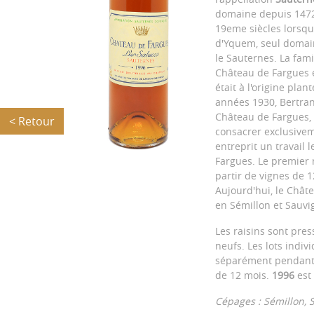
domaine depuis 1472,
19eme siècles lorsqu
d'Yquem, seul domain
le Sauternes. La fami
Château de Fargues 
était à l'origine pl
années 1930, Bertrand
Château de Fargues, 
< Retour
consacrer exclusivem
entreprit un travail
Fargues. Le premier 
partir de vignes de 
Aujourd'hui, le Chât
en Sémillon et Sauvi
Les raisins sont pre
neufs. Les lots indivi
séparément pendant e
de 12 mois.
1996
est
Cépages : Sémillon, 