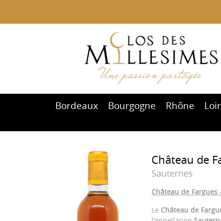
Bordeaux
Bourgogne
Rhône
Loi
Château de Fa
Sauternes
Château de Fargues -
Le
Château de Fargu
l'appellation
Sautern