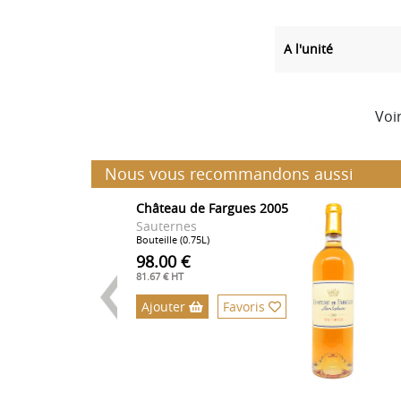
A l'unité
Voi
Nous vous recommandons aussi
Château de Fargues 2005
Sauternes
Bouteille (0.75L)
98.00 €
81.67 € HT
Ajouter
Favoris