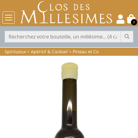
0
Spiritueux
>
Apéritif & Cocktail
>
Pineau et Co.