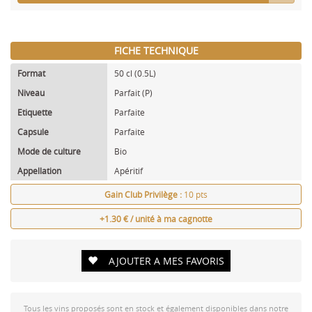
FICHE TECHNIQUE
Format
50 cl (0.5L)
Niveau
Parfait (P)
Etiquette
Parfaite
Capsule
Parfaite
Mode de culture
Bio
Appellation
Apéritif
Gain Club Privilège :
10 pts
+1.30 € / unité à ma cagnotte
AJOUTER A MES FAVORIS
Tous les vins proposés sont en stock et également disponibles dans notre