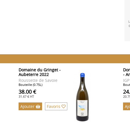
L
Domaine du Gringet -
Dom
Aubeterre 2022
- A
Roussette de Savoie
IGP
Bouteille (0.75L)
Bout
38.00 €
24
31.67 € HT
20.7
Ajouter
Favoris
Aj