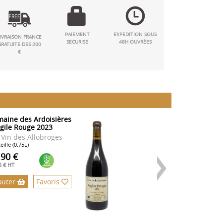
PAIEMENT
EXPEDITION SOUS
IVRAISON FRANCE
SECURISE
48H OUVRÉES
GRATUITE DES 200
€
aine des Ardoisières
Domaine des Ard
rgile Rouge 2023
- Rhodonite Ros
 Vin des Allobroges
IGP Vin des Allo
eille (0.75L)
Bouteille (0.75L)
.90 €
26.00 €
5 € HT
21.67 € HT
outer
Favoris
Ajouter
Fa