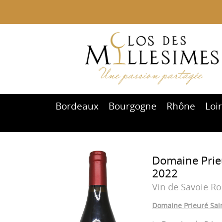
Bordeaux
Bourgogne
Rhône
Loi
Domaine Prie
2022
Vin de Savoie R
Domaine Prieuré Sai