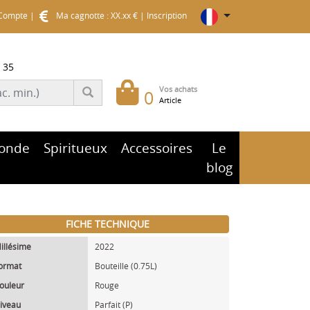
Compte
|
Ma cagnotte : XX.xx €
|
Inscription
 35
Vos achats
0
Article
onde
Spiritueux
Accessoires
Le
blog
FICHE TECHNIQUE
illésime
2022
ormat
Bouteille (0.75L)
ouleur
Rouge
iveau
Parfait (P)