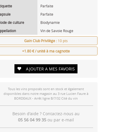
tiquette
Parfaite
apsule
Parfaite
ode de culture
Biodynamie
ppellation
Vin de Savoie Rouge
Gain Club Privilège :
10 pts
+1.80 € / unité à ma cagnotte
AJOUTER A MES FAVORIS
Tous les vins proposés sont en stock et également
disponibles dans notre magasin au 3 rue Lucien Faure à
BORDEAUX - Arrêt ligne B/7/32 Cité du vin
Besoin d'aide ? Contactez-nous au
05 56 04 99 35
ou par
e-mail