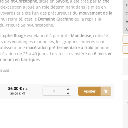
ré Saint-Christophe
, situé en
Savoie
, a été créé par
Michel
E
 d’exception a joué un rôle déterminant dans la mise en
savoyards et a été l’un des précurseurs du
mouvement de la
C
hui retraité, c’est le
Domaine Giachino
qui a repris la
M
u Prieuré Saint-Christophe.
A
ristophe Rouge
est élaboré à partir de
Mondeuse
, cultivée
ors des vendanges manuelles, les grappes entières sont
 subissent une
macération pré-fermentaire à froid
pendant
cération de 25 à 40 jours. Le vin est transféré en
6 mois en
inimum en barriques
.
deuse
36.00 €
TTC
Ajouter
30.00 € HT