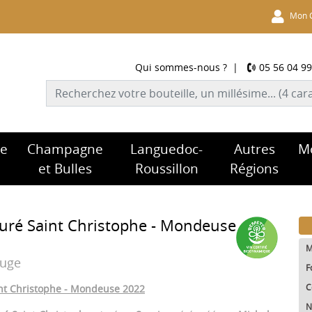
Mon 
Qui sommes-nous ?
|
05 56 04 99
re
Champagne
Languedoc-
Autres
M
et Bulles
Roussillon
Régions
uré Saint Christophe - Mondeuse
M
ouge
F
C
nt Christophe - Mondeuse 2022
N