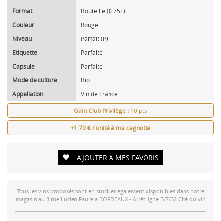
Format
Bouteille (0.75L)
Couleur
Rouge
Niveau
Parfait (P)
Etiquette
Parfaite
Capsule
Parfaite
Mode de culture
Bio
Appellation
Vin de France
Gain Club Privilège :
10 pts
+1.70 € / unité à ma cagnotte
AJOUTER A MES FAVORIS
Tous les vins proposés sont en stock et également disponibles dans notre
magasin au 3 rue Lucien Faure à BORDEAUX - Arrêt ligne B/7/32 Cité du vin