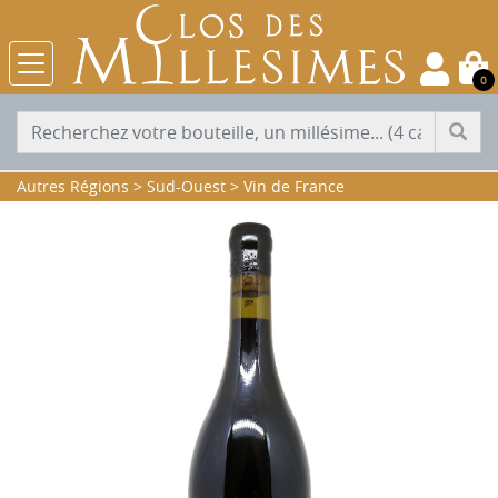
0
Autres Régions
>
Sud-Ouest
>
Vin de France