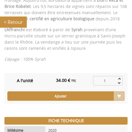
fromage. Aujourd’hui, Bordaxuria appartient à
Elorri Reca et
Brice Robelet
. Les 9,5 hectares de vignes sont répartis sur 108
terrasses qui doivent être entretenues manuellement. Le
vignoble est
certifié en agriculture biologique
depuis 2018.
< Retour
L’Affranchi
est élaboré à partir de
Syrah
provenant d’une
micro-parcelle située sur un terroir granitique à Saint-Joseph
dans le Rhône. La vendange a lieu sur une journée puis les
raisins sont ramenés et vinifiés à Ispoure.
Cépage : 100% Syrah
34.00 €
A l'unité
TTC
Ajouter
FICHE TECHNIQUE
Millésime
2020