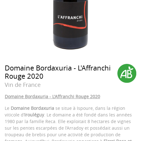
Domaine Bordaxuria - L'Affranchi
Rouge 2020
Vin de France
Domaine Bordaxuria - L'Affranchi Rouge 2020
Le
Domaine Bordaxuria
se situe à Ispoure, dans la région
viticole d’
Irouléguy
. Le domaine a été fondé dans les années
1980 par la famille Reca. Elle exploitait 8 hectares de vignes
sur les pentes escarpées de l’Arradoy et possédait aussi un
troupeau de brebis pour une activité de production de