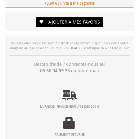
+3.90 € / unité à ma cagnotte
AJOUTER A MES FAVORIS
Tous les vins proposés sont en stock et également disponibles dans notre
magasin au 3 rue Lucien Faure à BORDEAUX - Arrêt ligne B/7/32 Cité du vin
Besoin d'aide ? Contactez-nous au
05 56 04 99 35
ou par
e-mail
LIVRAISON FRANCE GRATUITE DES 200 €
PAIEMENT SECURISE