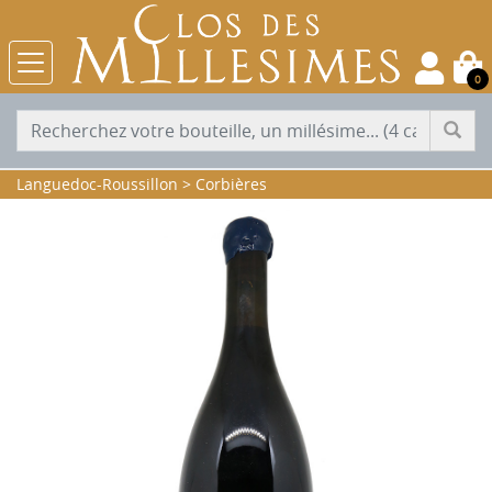
0
Languedoc-Roussillon
>
Corbières