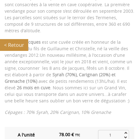
sont consacrées à la vente en cave coopérative. La première
vendange pour son compte s’est déroulée en septembre 2003.
Les parcelles sont situées sur le terroir des Termenes,
composé de 9 structures de sol différentes, entre 360 et 690
mètres d'altitude.
La
Cuvée Jacques
est une cuvée créée en honneur de la
< Retour
naissance du fils de Guillaume et Christelle, né la veille des
vendanges 2012.Un nouveau millésime, à l'occasion d'une
année exceptionnelle, voit le jour en 2018 et vient, comme un
signe, couronner les 8 ans de Jacques, fêtés un 8 octobre. Il
est élaboré à partir de
Syrah (70%), Carignan (20%) et
Grenache (10%)
avec de petits rendements (13hL/ha). Il est
élevé
26 mois en cuve
. Nous sommes ici sur un Grand Vin,
celui qui vous transporte dans un autre univers...à carafer
une belle heure sans oublier un bon verre de dégustation :)
Cépages : 70% Syrah, 20% Carignan, 10% Grenache
78.00 €
A l'unité
TTC