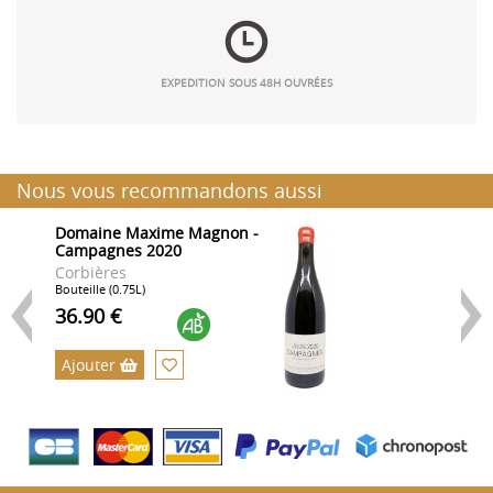
EXPEDITION SOUS 48H OUVRÉES
Nous vous recommandons aussi
Domaine Maxime Magnon -
D
Campagnes 2020
L
Corbières
C
Bouteille (0.75L)
Bo
36.90 €
3
Ajouter