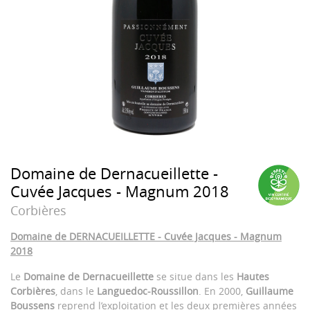
Domaine de Dernacueillette -
Cuvée Jacques - Magnum 2018
Corbières
Domaine de DERNACUEILLETTE - Cuvée Jacques - Magnum
2018
Le
Domaine de Dernacueillette
se situe dans les
Hautes
Corbières
, dans le
Languedoc-Roussillon
. En 2000,
Guillaume
Boussens
reprend l’exploitation et les deux premières années