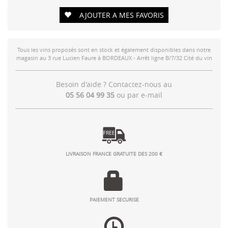
AJOUTER A MES FAVORIS
Tous les vins proposés sont en stock et également disponibles dans notre
magasin au 3 rue Lucien Faure à BORDEAUX - Arrêt ligne B/7/32 Cité du vin
Besoin d'aide ? Contactez-nous au
05 56 04 99 35
ou par
e-mail
LIVRAISON FRANCE GRATUITE DES 200 €
PAIEMENT SECURISE