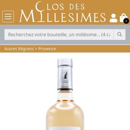
0
Autres Régions
>
Provence