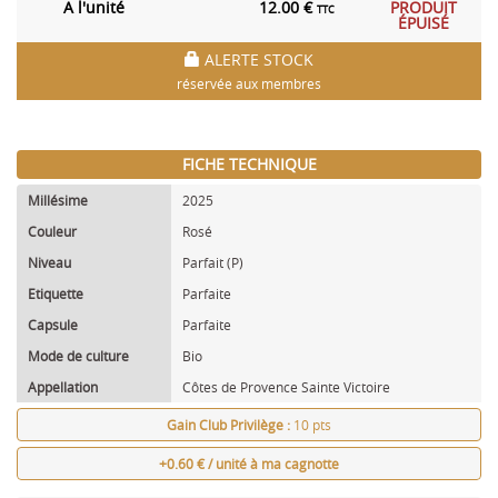
A l'unité
12.00 €
PRODUIT
TTC
ÉPUISÉ
ALERTE STOCK
réservée aux membres
FICHE TECHNIQUE
Millésime
2025
Couleur
Rosé
Niveau
Parfait (P)
Etiquette
Parfaite
Capsule
Parfaite
Mode de culture
Bio
Appellation
Côtes de Provence Sainte Victoire
Gain Club Privilège :
10 pts
+0.60 € / unité à ma cagnotte