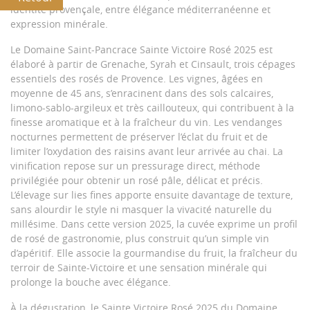
identité provençale, entre élégance méditerranéenne et
expression minérale.
Le Domaine Saint-Pancrace Sainte Victoire Rosé 2025 est
élaboré à partir de Grenache, Syrah et Cinsault, trois cépages
essentiels des rosés de Provence. Les vignes, âgées en
moyenne de 45 ans, s’enracinent dans des sols calcaires,
limono-sablo-argileux et très caillouteux, qui contribuent à la
finesse aromatique et à la fraîcheur du vin. Les vendanges
nocturnes permettent de préserver l’éclat du fruit et de
limiter l’oxydation des raisins avant leur arrivée au chai. La
vinification repose sur un pressurage direct, méthode
privilégiée pour obtenir un rosé pâle, délicat et précis.
L’élevage sur lies fines apporte ensuite davantage de texture,
sans alourdir le style ni masquer la vivacité naturelle du
millésime. Dans cette version 2025, la cuvée exprime un profil
de rosé de gastronomie, plus construit qu’un simple vin
d’apéritif. Elle associe la gourmandise du fruit, la fraîcheur du
terroir de Sainte-Victoire et une sensation minérale qui
prolonge la bouche avec élégance.
À la dégustation, le Sainte Victoire Rosé 2025 du Domaine