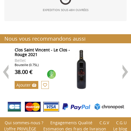
EXPEDITION SOUS 48H OUVRÉES
Nous vous recommandons aussi
Clos Saint Vincent - Le Clos -
C
Rouge 2021
G
Bellet
B
Bouteille (0.75L)
Bo
38.00 €
7
Ajouter
Qui sommes-nous ?
Engagements Qualité
C.G.V
C.G.U
L'offre PRIVILÈGE
Estimation des frais de livraison
Le blog