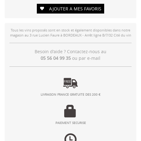
AJOUTER A MES FAVORIS
Tous les vins proposés sont en stock et également disponibles dans notre
magasin au 3 rue Lucien Faure à BORDEAUX - Arrêt ligne B/7/32 Cité du vin
Besoin d'aide ? Contactez-nous au
05 56 04 99 35
ou par
e-mail
LIVRAISON FRANCE GRATUITE DES 200 €
PAIEMENT SECURISE