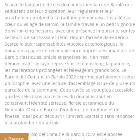
Scarzello fait partie de ces domaines familiaux de Barolo qui
séduisent par leur discrétion, leur régularité et leur
attachement profond à la tradition piémontaise. Installée au
cœur du village de Barolo, la famille travaille un petit vignoble
d’environ cinq hectares, avec une présence importante sur les
secteurs de Sarmassa et Terlo. Depuis l’arrivée de Federico
Scarzello aux responsabilités viticoles et œnologiques, le
domaine a gagné en reconnaissance auprès des amateurs de
Barolo classiques, précis et sincères. Ici, rien n’est
démonstratif : le style repose sur le temps long, la patience,
les macérations prolongées et l’élevage en grands bois. Le
Barolo del Comune di Barolo 2022 exprime parfaitement cette
philosophie, avec une lecture d’assemblage issue de plusieurs
parcelles de la commune. Cette cuvée se veut plus accessible
que les sélections parcellaires du domaine, tout en
conservant l’identité sérieuse, florale et tannique du
Nebbiolo. C’est un Barolo d’équilibre, de tradition et de
finesse, idéal pour découvrir l’univers Scarzello sans renoncer
à la profondeur du terroir.
La cuvée Barolo del Comune di Barolo 2022 est élaborée
< Retour