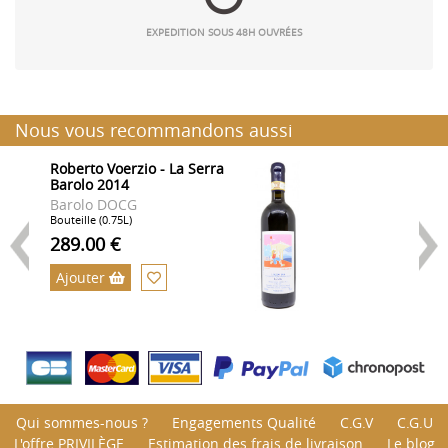
EXPEDITION SOUS 48H OUVRÉES
Nous vous recommandons aussi
Roberto Voerzio - La Serra
R
Barolo 2014
F
2
Barolo DOCG
B
Bouteille (0.75L)
Bo
289.00 €
3
Ajouter
Qui sommes-nous ?
Engagements Qualité
C.G.V
C.G.U
L'offre PRIVILÈGE
Estimation des frais de livraison
Le blog