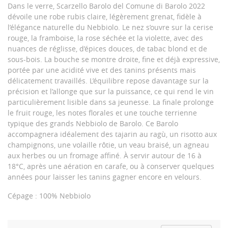
Dans le verre, Scarzello Barolo del Comune di Barolo 2022
dévoile une robe rubis claire, légèrement grenat, fidèle à
l’élégance naturelle du Nebbiolo. Le nez s’ouvre sur la cerise
rouge, la framboise, la rose séchée et la violette, avec des
nuances de réglisse, d’épices douces, de tabac blond et de
sous-bois. La bouche se montre droite, fine et déjà expressive,
portée par une acidité vive et des tanins présents mais
délicatement travaillés. L’équilibre repose davantage sur la
précision et l’allonge que sur la puissance, ce qui rend le vin
particulièrement lisible dans sa jeunesse. La finale prolonge
le fruit rouge, les notes florales et une touche terrienne
typique des grands Nebbiolo de Barolo. Ce Barolo
accompagnera idéalement des tajarin au ragù, un risotto aux
champignons, une volaille rôtie, un veau braisé, un agneau
aux herbes ou un fromage affiné. À servir autour de 16 à
18°C, après une aération en carafe, ou à conserver quelques
années pour laisser les tanins gagner encore en velours.
Cépage : 100% Nebbiolo